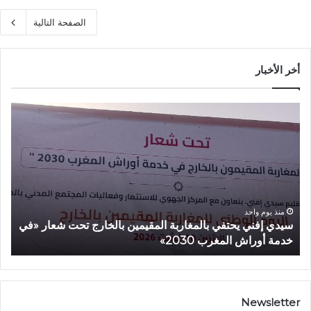
الصفحة التالية
أخر الأخبار
س
أ
ي
م
د
ز
ي
ا
إ
ز
ف
ي
ن
ي
ي
ع
منذ يوم واحد
سيدي إفني يحتفي بالمغاربة المقيمين بالخارج تحت شعار «في
أ
ي
ط
خدمة أوراش المغرب 2030»
2026»
ح
ي
ت
ا
ف
ن
ي
ط
ب
ل
Newsletter