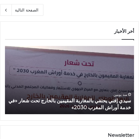
الصفحة التالية
أخر الأخبار
س
أ
ي
م
د
ز
ي
ا
إ
ز
ف
ي
ن
ي
ي
ع
منذ يومين
سيدي إفني يحتفي بالمغاربة المقيمين بالخارج تحت شعار «في
أ
ي
ط
خدمة أوراش المغرب 2030»
2026»
ح
ي
ت
ا
ف
ن
ي
ط
ب
ل
Newsletter