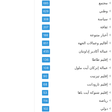
إ
ف
مجتمع
685
ل
ع
ك
وطني
629
أ
ت
س
سياسة
308
ر
م
و
ثقافة
207
ى
ن
آ
أخبار متنوعة
188
ي
ي
أقاليم وعمالات الجهة
851
ا
ت
عمالة أكادير إداوتنان
455
ا
إقليم طاطا
136
ل
ت
عمالة إنزكان أيت ملول
108
ه
إقليم تيزنيت
ا
90
ن
إقليم تارودانت
68
ي
و
إقليم شتوكة آيت باها
53
ا
رياضة
114
ل
و
دولي
102