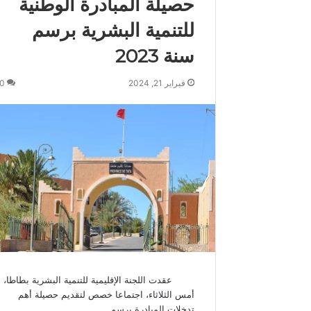
حصيلة المبادرة الوطنية
س
للتنمية البشرية برسم
م
و
سنة 2023
ك
ة
فبراير 21, 2024
0
ي
ه
ن
ئ
ج
ل
ا
ل
ة
ا
ل
م
ل
ك
عقدت اللجنة الإقليمية للتنمية البشرية بطاطا،
م
أمس الثلاثاء، اجتماعا خصص لتقديم حصيلة أهم
ح
تدخلات المبادرة برسم…