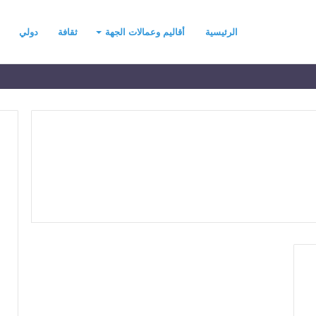
الرئيسية
أقاليم وعمالات الجهة
ثقافة
دولي
ح
ي
ن
ي
ت
ح
د
رسموكة يهنئ جلالة
منذ يومين
ث
السادس بمناسبة
حين يتحدث التطرف… يجب أن
ا
عرش المجيد
تتحدث الحكمة
ل