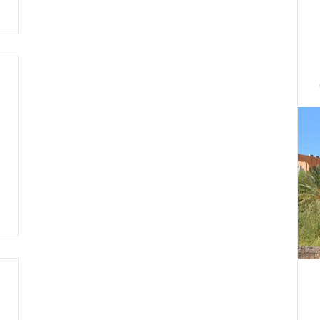
ت
ط
ر
ف
…
ي
ج
ب
أ
ن
ت
ت
ح
د
ث
ا
ل
ح
ك
م
ة