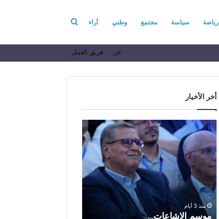
بحث
رياضة
سياسة
مجتمع
وطني
أراء
عن
فريق العمل
عن
أخر الأخبار
م
ا
و
ل
س
ف
م
ا
منذ أسبوع واحد
ا
ع
الفاعل الاقتصادي ال
ل
ل
الباز يرفع أسمى آيات ا
إ
ا
والولاء والإخلاص إلى ا
ش
ل
بالله بمناسبة الذكرى ا
منذ 3 أيام
ا
ا
موسم الإشاعات…
والعشرين لعيد العرش 
ع
ق