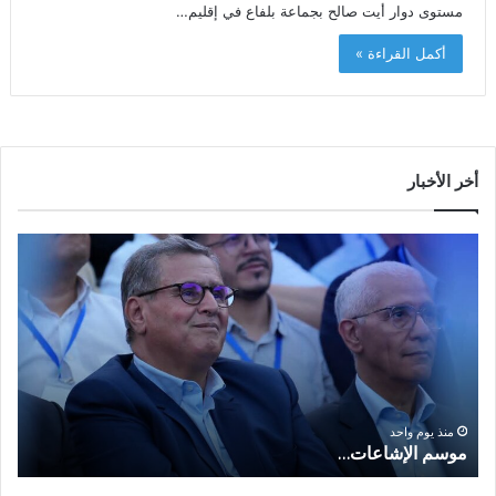
مستوى دوار أيت صالح بجماعة بلفاع في إقليم…
أكمل القراءة »
أخر الأخبار
م
ا
و
ل
س
ف
م
ا
ا
ع
ل
ل
إ
ا
ا
ش
ل
و
ا
ا
منذ يوم واحد
موسم الإشاعات…
ا
ع
ق
ا
ت