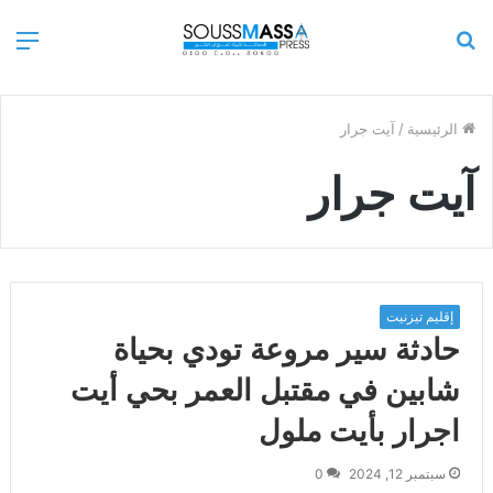
بحث
الق
عن
الرئيسية
/
آيت جرار
آيت جرار
إقليم تيزنيت
حادثة سير مروعة تودي بحياة
شابين في مقتبل العمر بحي أيت
اجرار بأيت ملول
سبتمبر 12, 2024
0