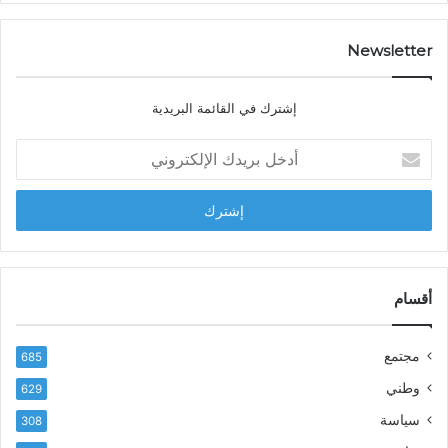
ت
ص
…
ا
د
Newsletter
ي
ا
إشترك في القائمة البريدية
ل
ش
أ
ا
د
ب
خ
ل
ل
ح
ب
س
ر
ن
ي
ا
د
أقسام
ل
ك
ب
ا
ا
مجتمع
685
ل
ز
إ
ي
وطني
629
ل
ر
سياسة
ك
308
ف
ت
ع