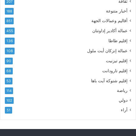
ثقافة
207
ر
أ
أخبار متنوعة
و
188
س
ن
م
أقاليم وعمالات الجهة
851
ي
ى
عمالة أكادير إداوتنان
455
آ
ي
إقليم طاطا
136
ا
ت
عمالة إنزكان أيت ملول
108
ا
إقليم تيزنيت
90
ل
ت
إقليم تارودانت
68
ه
إقليم شتوكة آيت باها
53
ا
ن
رياضة
114
ي
دولي
102
و
ا
أراء
51
ل
و
ل
ا