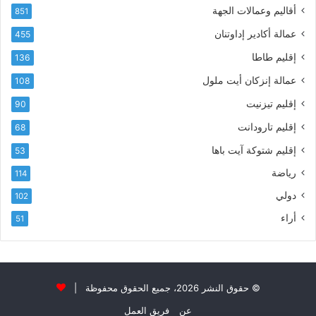
ن
م
أقاليم وعمالات الجهة
851
ي
ى
عمالة أكادير إداوتنان
455
آ
ي
إقليم طاطا
136
ا
ت
عمالة إنزكان أيت ملول
108
ا
إقليم تيزنيت
90
ل
ت
إقليم تارودانت
68
ه
إقليم شتوكة آيت باها
53
ا
ن
رياضة
114
ي
دولي
102
و
ا
أراء
51
ل
و
ل
ا
ء
© حقوق النشر 2026، جميع الحقوق محفوظة |
و
عن
فريق العمل
ا