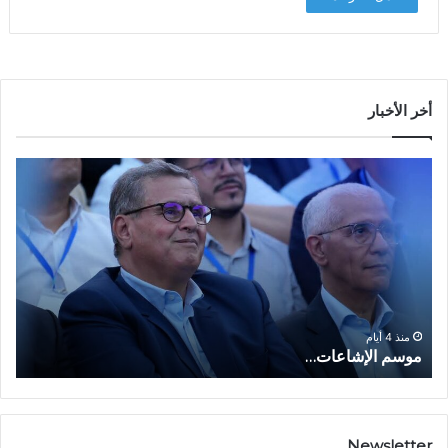
أخر الأخبار
م
ا
و
ل
س
ف
م
ا
ا
ع
ل
ل
إ
ا
ا
ش
ل
و
ا
ا
منذ 4 أيام
موسم الإشاعات…
ا
ع
ق
ا
ت
ت
ص
…
ا
د
Newsletter