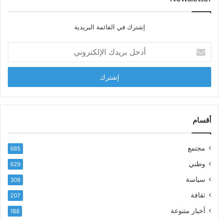
ي
ا
إشترك في القائمة البريدية
ل
ش
أ
ا
د
ب
خ
ل
ل
ح
ب
س
ر
ن
ي
ا
د
أقسام
ل
ك
ب
ا
ا
مجتمع
685
ل
ز
إ
ي
وطني
629
ل
ر
سياسة
ك
308
ف
ت
ع
ثقافة
207
ر
أ
أخبار متنوعة
و
188
س