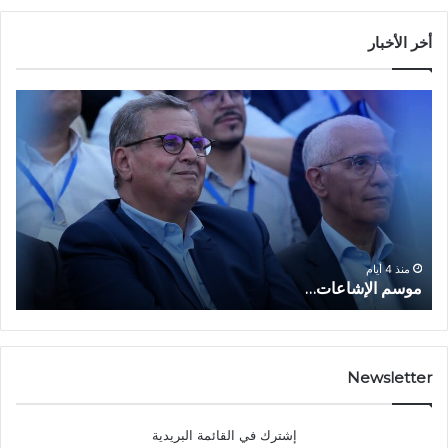
أخر الأخبار
م
ا
و
ل
س
ف
م
ا
ا
ع
ل
ل
إ
ا
ا
ش
ل
و
ا
ا
منذ 4 أيام
موسم الإشاعات…
ا
ع
ق
ا
ت
ت
ص
…
ا
د
Newsletter
ي
ا
إشترك في القائمة البريدية
ل