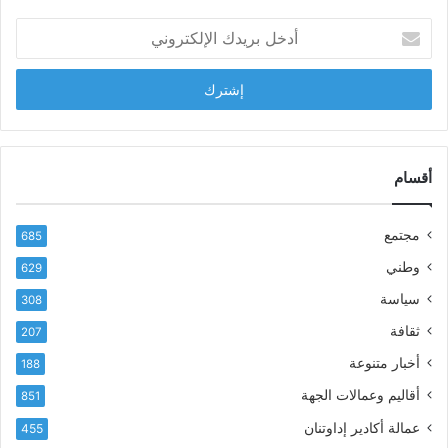
ش
أ
ا
د
ب
خ
ل
ل
ح
ب
س
ر
ن
ي
ا
د
أقسام
ل
ك
ب
ا
ا
مجتمع
685
ل
ز
إ
ي
وطني
629
ل
ر
سياسة
ك
308
ف
ت
ع
ثقافة
207
ر
أ
أخبار متنوعة
و
188
س
ن
م
أقاليم وعمالات الجهة
851
ي
ى
عمالة أكادير إداوتنان
455
آ