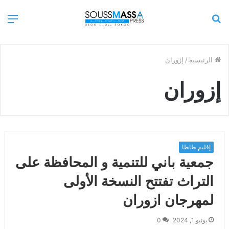
بحث
الق
عن
الرئيسية
/
إزوران
إزوران
إقليم طاطا
جمعية باني للتنمية و المحافظة على
التراث تفتتح النسخة الأولى
لمهرجان ازوران
يونيو 1, 2024
0