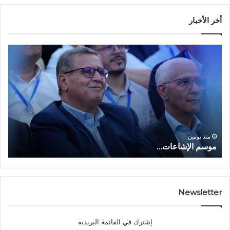
أخر الأخبار
م
ا
و
ل
س
ف
م
ا
ا
ع
ل
ل
إ
ا
ا
ش
ل
و
ا
ا
منذ يومين
موسم الإشاعات…
ا
ع
ق
ا
ت
ت
ص
…
ا
د
Newsletter
ي
ا
إشترك في القائمة البريدية
ل