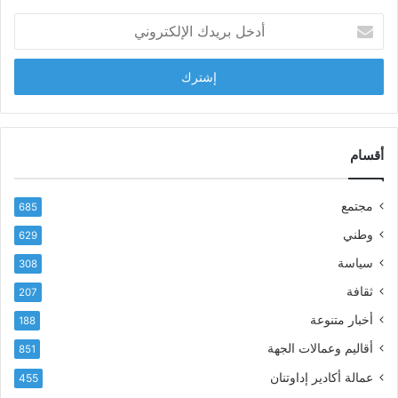
ش
أ
ا
د
ب
خ
ل
ل
ح
ب
س
ر
ن
ي
ا
د
أقسام
ل
ك
ب
ا
ا
مجتمع
685
ل
ز
إ
ي
وطني
629
ل
ر
سياسة
ك
308
ف
ت
ع
ثقافة
207
ر
أ
أخبار متنوعة
و
188
س
ن
م
أقاليم وعمالات الجهة
851
ي
ى
عمالة أكادير إداوتنان
455
آ
ي