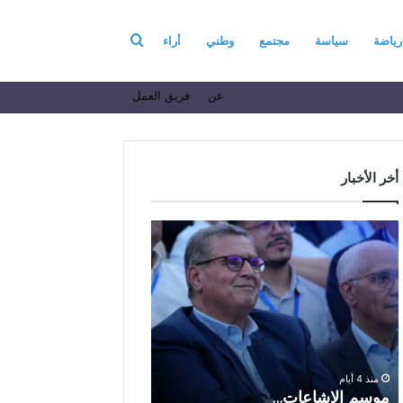
بحث
رياضة
سياسة
مجتمع
وطني
أراء
عن
فريق العمل
عن
أخر الأخبار
م
ا
و
ل
س
ف
م
ا
منذ أسبوع واحد
ا
ع
الفاعل الاقتصادي ال
ل
ل
الباز يرفع أسمى آيات ا
إ
ا
والولاء والإخلاص إلى ا
ش
ل
بالله بمناسبة الذكرى ا
منذ 4 أيام
ا
ا
موسم الإشاعات…
والعشرين لعيد العرش 
ع
ق