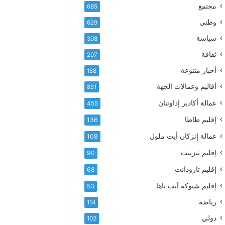
إ
ف
مجتمع
685
ل
ع
ك
وطني
629
أ
ت
س
سياسة
308
ر
م
و
ثقافة
207
ى
ن
آ
أخبار متنوعة
188
ي
ي
أقاليم وعمالات الجهة
851
ا
ت
عمالة أكادير إداوتنان
455
ا
إقليم طاطا
136
ل
ت
عمالة إنزكان أيت ملول
108
ه
إقليم تيزنيت
ا
90
ن
إقليم تارودانت
68
ي
و
إقليم شتوكة آيت باها
53
ا
رياضة
114
ل
و
دولي
102