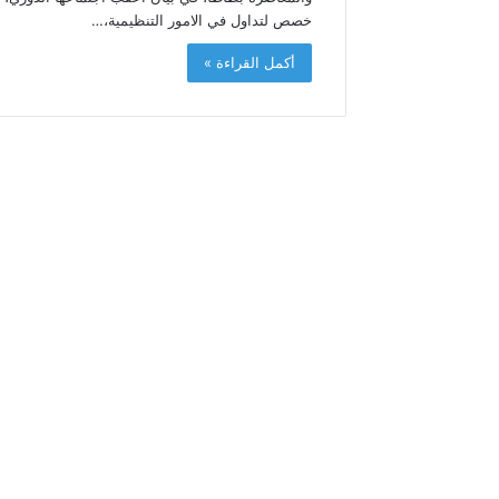
م
خصص لتداول في الامور التنظيمية،…
د
ا
أكمل القراءة »
ل
س
ا
د
س
ب
م
ن
ا
س
ب
ة
ذ
ك
ر
ى
ع
ي