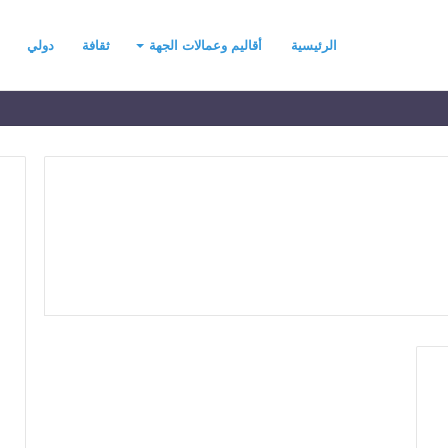
الرئيسية
أقاليم وعمالات الجهة
ثقافة
دولي
ح
ي
ن
ي
ت
ح
د
رسموكة يهنئ جلالة
منذ 3 أيام
ث
السادس بمناسبة
حين يتحدث التطرف… يجب أن
ا
عرش المجيد
تتحدث الحكمة
ل