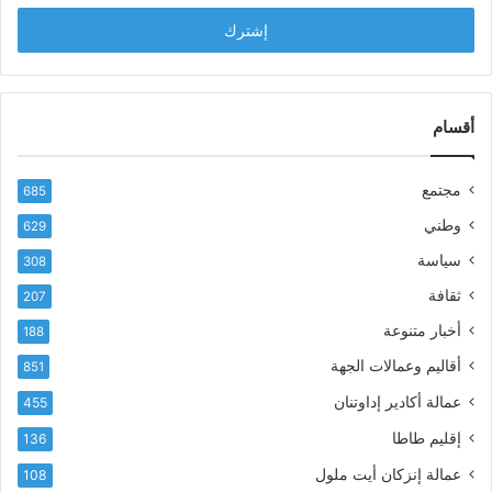
خ
ل
ل
ح
ب
س
ر
ن
ي
ا
د
أقسام
ل
ك
ب
ا
ا
مجتمع
685
ل
ز
إ
ي
وطني
629
ل
ر
سياسة
ك
308
ف
ت
ع
ثقافة
207
ر
أ
أخبار متنوعة
و
188
س
ن
م
أقاليم وعمالات الجهة
851
ي
ى
عمالة أكادير إداوتنان
455
آ
ي
إقليم طاطا
136
ا
ت
عمالة إنزكان أيت ملول
108