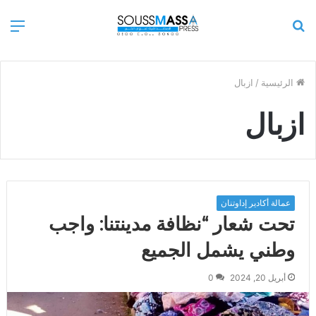
بحث
الق
عن
الرئيسية
/
ازبال
ازبال
عمالة أكادير إداوتنان
تحت شعار “نظافة مدينتنا: واجب
وطني يشمل الجميع
أبريل 20, 2024
0