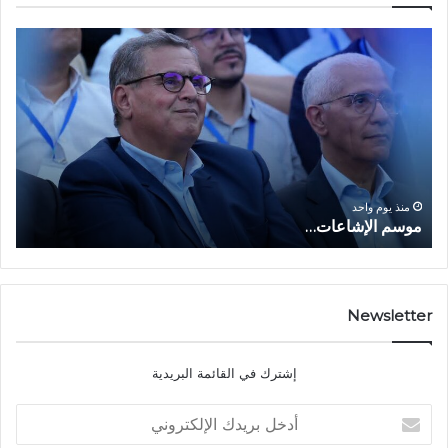
م
ا
و
ل
س
ف
م
ا
ا
ع
ل
ل
إ
ا
ا
ش
ل
و
ا
ا
منذ يوم واحد
موسم الإشاعات…
ا
ع
ق
ا
ت
ت
ص
…
ا
د
Newsletter
ي
ا
إشترك في القائمة البريدية
ل
ش
أ
ا
د
ب