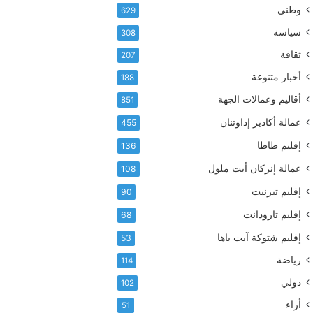
ع
ك
وطني
629
أ
ت
س
سياسة
308
ر
م
و
ثقافة
207
ى
ن
آ
أخبار متنوعة
188
ي
ي
أقاليم وعمالات الجهة
851
ا
ت
عمالة أكادير إداوتنان
455
ا
إقليم طاطا
136
ل
ت
عمالة إنزكان أيت ملول
108
ه
إقليم تيزنيت
ا
90
ن
إقليم تارودانت
68
ي
و
إقليم شتوكة آيت باها
53
ا
رياضة
114
ل
و
دولي
102
ل
أراء
51
ا