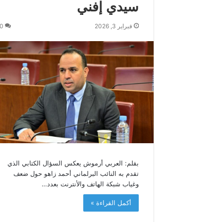
سيدي إفني
م
و
ك
فبراير 3, 2026
0
ة
ي
ه
ن
ئ
ج
ل
ا
ل
ة
ا
ل
م
بقلم: العربي أرموش يعكس السؤال الكتابي الذي
ل
تقدم به النائب البرلماني أحمد زاهو حول ضعف
ك
وغياب شبكة الهاتف والأنترنت بعدد…
م
ح
أكمل القراءة »
م