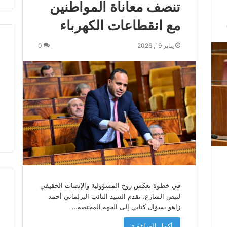
تنصف معاناة المواطنين
ط
ر
مع انقطاعات الكهرباء
ف
…
يناير 19, 2026
0
ي
ج
ب
أ
ن
ت
ت
ح
د
ث
ا
ل
ح
ك
في خطوة تعكس روح المسؤولية والإنصات الحقيقي
م
لنبض الشارع، تقدم السيد النائب البرلماني أحمد
ة
زاهو بسؤال كتابي إلى الجهة المختصة…
أكمل القراءة »