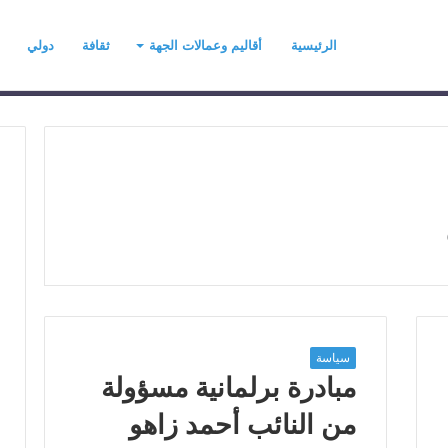
الرئيسية
أقاليم وعمالات الجهة
ثقافة
دولي
ح
ي
ن
ي
ت
ح
د
سياسة
رسموكة يهنئ جلالة
منذ يوم واحد
ث
مبادرة برلمانية مسؤولة
السادس بمناسبة
حين يتحدث التطرف… يجب أن
ا
عرش المجيد
تتحدث الحكمة
ل
من النائب أحمد زاهو
ت