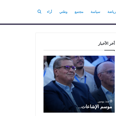
بحث
رياضة
سياسة
مجتمع
وطني
أراء
عن
فريق العمل
عن
أخر الأخبار
م
ا
و
ل
س
ف
م
ا
منذ 6 أيام
ا
ع
الفاعل الاقتصادي ال
ل
ل
الباز يرفع أسمى آيات ا
إ
ا
والولاء والإخلاص إلى ا
ش
ل
بالله بمناسبة الذكرى ا
منذ يومين
ا
ا
موسم الإشاعات…
والعشرين لعيد العرش 
ع
ق
ا
ت