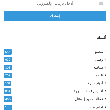
أ
ا
د
ب
خ
ل
ل
ح
ب
س
ر
ن
ي
ا
د
أقسام
ل
ك
ب
ا
ا
مجتمع
685
ل
ز
إ
ي
وطني
629
ل
ر
سياسة
ك
308
ف
ت
ع
ثقافة
207
ر
أ
أخبار متنوعة
و
188
س
ن
م
أقاليم وعمالات الجهة
851
ي
ى
عمالة أكادير إداوتنان
455
آ
ي
إقليم طاطا
136
ا