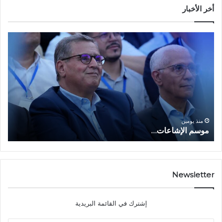
أخر الأخبار
م
ا
و
ل
س
ف
م
ا
ا
ع
ل
ل
إ
ا
ا
ش
ل
و
ا
ا
منذ يومين
موسم الإشاعات…
ا
ع
ق
ا
ت
ت
ص
…
ا
د
Newsletter
ي
ا
إشترك في القائمة البريدية
ل
ش