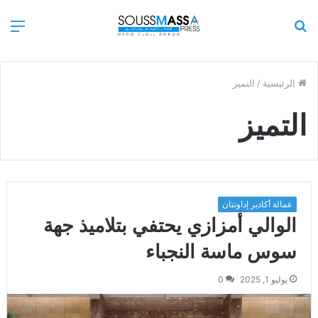
بحث
الق
عن
الرئيسية
/
التميز
التميز
عمالة أكادير إداوتنان
الوالي أمزازي يحتفي بتلاميذ جهة
سوس ماسة النجباء
يوليو 1, 2025
0