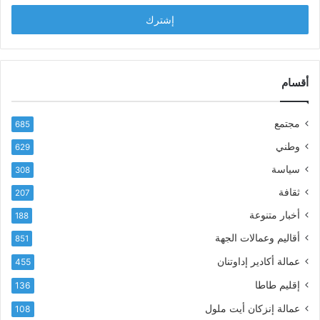
خ
ل
ل
ح
ب
س
ر
ن
ي
ا
د
أقسام
ل
ك
ب
ا
ا
مجتمع
685
ل
ز
إ
ي
وطني
629
ل
ر
سياسة
ك
308
ف
ت
ع
ثقافة
207
ر
أ
أخبار متنوعة
و
188
س
ن
م
أقاليم وعمالات الجهة
851
ي
ى
عمالة أكادير إداوتنان
455
آ
ي
إقليم طاطا
136
ا
ت
عمالة إنزكان أيت ملول
108