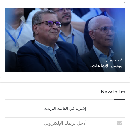
م
ا
و
ل
س
ف
م
ا
ا
ع
ل
ل
إ
ا
ا
ش
ل
و
ا
ا
منذ يومين
موسم الإشاعات…
ا
ع
ق
ا
ت
ت
ص
…
ا
د
Newsletter
ي
ا
إشترك في القائمة البريدية
ل
ش
أ
ا
د
ب