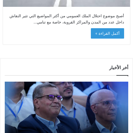
أصبح موضوع احتلال الملك العمومي من أكثر المواضيع التي تثير النقاش
داخل عدد من المدن والمراكز القروية، خاصة مع تنامي…
أكمل القراءة »
أخر الأخبار
م
ا
و
ل
س
ف
م
ا
ا
ع
ل
ل
إ
ا
ا
ش
ل