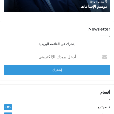
و
ا
ا
منذ يوم واحد
موسم الإشاعات…
ا
ع
ق
ا
ت
ت
ص
…
ا
د
Newsletter
ي
ا
إشترك في القائمة البريدية
ل
ش
أ
ا
د
ب
خ
ل
ل
ح
ب
س
ر
ن
ي
ا
د
أقسام
ل
ك
ب
ا
ا
مجتمع
685
ل
ز
إ
ي