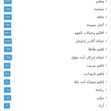
وطني
629
ل
ر
سياسة
ك
308
ف
ت
ع
ثقافة
207
ر
أ
أخبار متنوعة
و
188
س
ن
م
أقاليم وعمالات الجهة
851
ي
ى
عمالة أكادير إداوتنان
455
آ
ي
إقليم طاطا
136
ا
ت
عمالة إنزكان أيت ملول
108
ا
إقليم تيزنيت
90
ل
ت
إقليم تارودانت
68
ه
إقليم شتوكة آيت باها
53
ا
ن
رياضة
114
ي
دولي
102
و
ا
أراء
51
ل