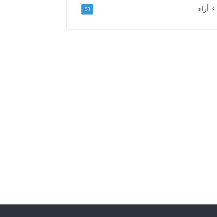
ل
أراء
51
ا
ء
و
ا
ل
إ
خ
ل
ا
ص
إ
ل
ى
ا
ل
س
د
ة
ا
ل
ع