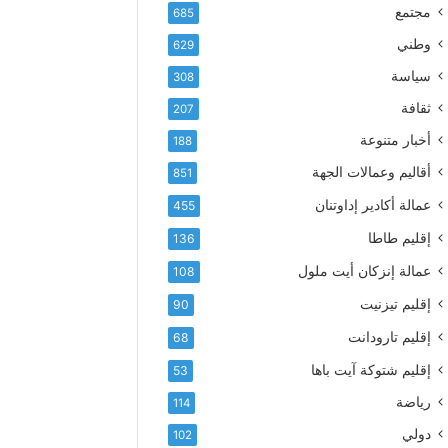
إ
ف
مجتمع
685
ل
ع
ك
وطني
629
أ
ت
س
سياسة
308
ر
م
و
ثقافة
207
ى
ن
آ
أخبار متنوعة
188
ي
ي
أقاليم وعمالات الجهة
851
ا
ت
عمالة أكادير إداوتنان
455
ا
إقليم طاطا
136
ل
ت
عمالة إنزكان أيت ملول
108
ه
إقليم تيزنيت
ا
90
ن
إقليم تارودانت
68
ي
و
إقليم شتوكة آيت باها
53
ا
رياضة
114
ل
و
دولي
102