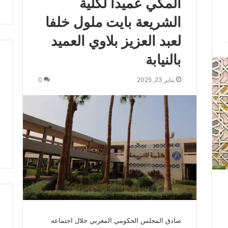
المكي عميدا لكلية
ت
الشريعة بايت ملول خلفا
ط
ر
لعبد العزيز بلاوي العميد
ف
…
بالنيابة
ي
ج
يناير 23, 2025
0
ب
أ
ن
ت
ت
ح
د
ث
ا
ل
ح
ك
م
صادق المجلس الحكومي المغربي خلال اجتماعه
ة