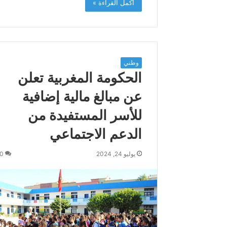
أكمل القراءة »
م
د
ا
ل
س
ا
وطني
د
الحكومة المغربية تعلن
س
ب
عن مبالغ مالية إضافية
م
للأسر المستفيدة من
ن
ا
الدعم الاجتماعي
س
ب
ة
يوليو 24, 2024
0
ذ
ك
ر
ى
ع
ي