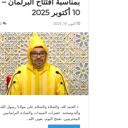
بمناسبة افتتاح البرلمان –
س
10 أكتوبر 2025
م
و
ك
أكتوبر 10, 2025
0
ة
ي
ه
ن
ئ
ج
ل
ا
ل
ة
ا
ل
م
« الحمد لله، والصلاة والسلام على مولانا رسول الله
ل
وآله وصحبه. حضرات السيدات والسادة البرلمانيين
ك
المحترمين، نفتتح اليوم، بعون الله…
م
ح