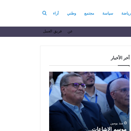
بحث
رياضة
سياسة
مجتمع
وطني
أراء
عن
فريق العمل
عن
أخر الأخبار
م
ا
و
ل
س
ف
م
ا
منذ 6 أيام
ا
ع
الفاعل الاقتصادي ال
ل
ل
الباز يرفع أسمى آيات ا
إ
ا
والولاء والإخلاص إلى ا
ش
ل
بالله بمناسبة الذكرى ا
منذ يومين
ا
ا
موسم الإشاعات…
والعشرين لعيد العرش 
ع
ق