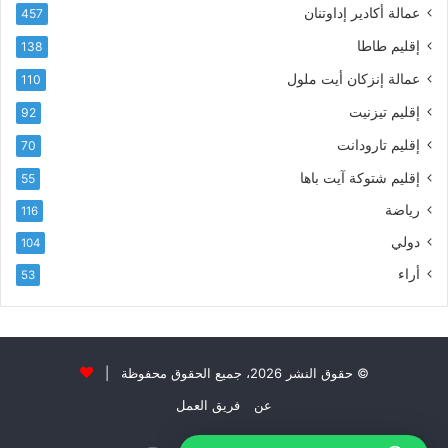
عمالة أكادير إداوتنان
خ
457
ي
إقليم طاطا
138
ة
ل
عمالة إنزكان أيت ملول
110
أ
إقليم تيزنيت
92
ك
ا
إقليم تارودانت
70
د
إقليم شتوكة آيت باها
55
ي
ر
رياضة
116
2
دولي
104
0
2
أراء
53
6
»
ل
س
ب
© حقوق النشر 2026، جميع الحقوق محفوظة |
ا
عن
فريق العمل
ق
ا