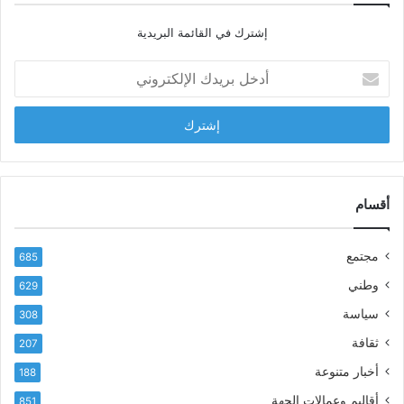
ا
إشترك في القائمة البريدية
ل
ش
أ
ا
د
ب
خ
ل
ل
ح
ب
س
ر
ن
ي
ا
د
أقسام
ل
ك
ب
ا
ا
مجتمع
685
ل
ز
إ
ي
وطني
629
ل
ر
سياسة
ك
308
ف
ت
ع
ثقافة
207
ر
أ
أخبار متنوعة
و
188
س
ن
م
أقاليم وعمالات الجهة
851