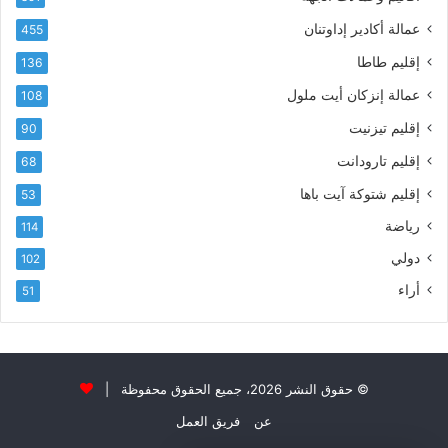
ي
ى
عمالة أكادير إداوتنان
455
آ
ي
إقليم طاطا
136
ا
ت
عمالة إنزكان أيت ملول
108
ا
إقليم تيزنيت
90
ل
ت
إقليم تارودانت
68
ه
إقليم شتوكة آيت باها
53
ا
ن
رياضة
114
ي
دولي
102
و
ا
أراء
51
ل
و
ل
ا
ء
© حقوق النشر 2026، جميع الحقوق محفوظة |
و
عن
فريق العمل
ا