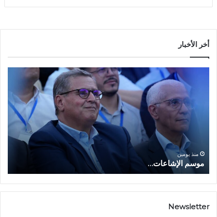
أخر الأخبار
م
ا
و
ل
س
ف
م
ا
ا
ع
ل
ل
إ
ا
ا
ش
ل
و
ا
ا
منذ يومين
موسم الإشاعات…
ا
ع
ق
ا
ت
ت
ص
…
ا
د
Newsletter
ي