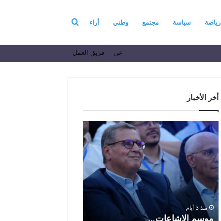
بحث
رياضة
سياسة
مجتمع
وطني
أراء
عن
فريق العمل
عن
أخر الأخبار
م
ا
و
ل
س
ف
م
ا
منذ 7 أيام
ا
ع
الفاعل الاقتصادي ال
ل
ل
الباز يرفع أسمى آيات ال
إ
ا
والإخلاص إلى السدة العا
ش
ل
بمناسبة الذكرى الساب
منذ 3 أيام
ا
ا
موسم الإشاعات…
لعيد العرش المجيد
ع
ق