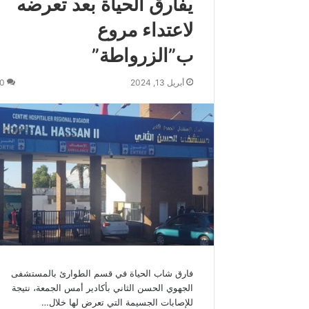
يفارق الحياة بعد تعرضه
س
لاعتداء مروع
م
و
ب”الزرواطة”
ك
ة
أبريل 13, 2024
0
ي
ه
ن
ئ
ج
ل
ا
ل
ة
ا
ل
م
ل
ك
فارق شاب الحياة في قسم الطوارئ بالمستشفى
م
الجهوي الحسن الثاني بأكادير أمس الجمعة، نتيجة
ح
للإصابات الجسيمة التي تعرض لها خلال…