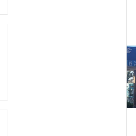
ت
ط
ر
ف
…
ي
ج
ب
أ
ن
ت
ت
ح
د
ث
ا
ل
ح
ك
م
ة