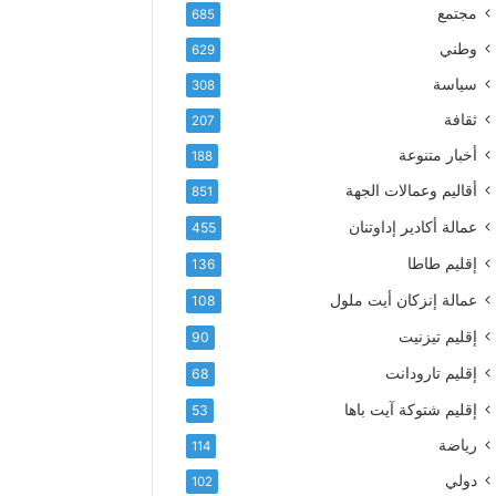
إ
ف
مجتمع
685
ل
ع
ك
وطني
629
أ
ت
س
سياسة
308
ر
م
و
ثقافة
207
ى
ن
آ
أخبار متنوعة
188
ي
ي
أقاليم وعمالات الجهة
851
ا
ت
عمالة أكادير إداوتنان
455
ا
إقليم طاطا
136
ل
ت
عمالة إنزكان أيت ملول
108
ه
إقليم تيزنيت
ا
90
ن
إقليم تارودانت
68
ي
و
إقليم شتوكة آيت باها
53
ا
رياضة
114
ل
و
دولي
102