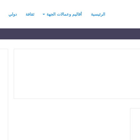
الرئيسية
أقاليم وعمالات الجهة
ثقافة
دولي
ح
ي
ن
ي
ت
ح
د
رسموكة يهنئ جلالة
منذ يومين
ث
السادس بمناسبة ذكرى
حين يتحدث التطرف… يجب أن
ا
لمجيد
تتحدث الحكمة
ل