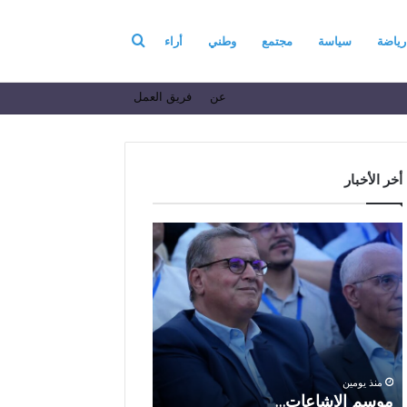
بحث
رياضة
سياسة
مجتمع
وطني
أراء
عن
فريق العمل
عن
أخر الأخبار
م
ا
و
ل
س
ف
م
ا
منذ 6 أيام
ا
ع
الفاعل الاقتصادي ال
ل
ل
الباز يرفع أسمى آيات ا
إ
ا
والولاء والإخلاص إلى ا
ش
ل
بالله بمناسبة الذكرى ا
منذ يومين
ا
ا
موسم الإشاعات…
والعشرين لعيد العرش 
ع
ق