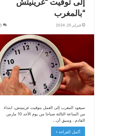
إلى توقيت “غرينيتش
س
“بالمغرب
م
و
ك
فبراير 25, 2024
0
ة
ي
ه
ن
ئ
ج
ل
ا
ل
ة
ا
ل
م
سيعود المغرب إلى العمل بتوقيت غرينيتش، ابتداء
ل
من الساعة الثالثة صباحا من يوم الأحد 10 مارس
ك
القادم . وسبق أن…
م
أكمل القراءة »
ح