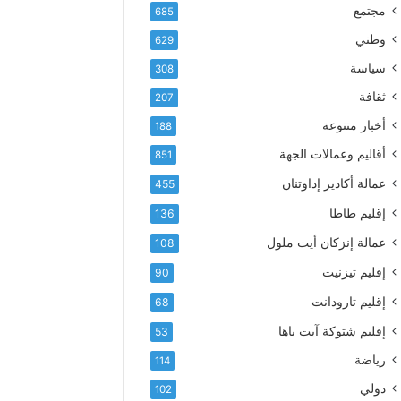
إ
ف
مجتمع
685
ل
ع
ك
وطني
629
أ
ت
س
سياسة
308
ر
م
و
ثقافة
207
ى
ن
آ
أخبار متنوعة
188
ي
ي
أقاليم وعمالات الجهة
851
ا
ت
عمالة أكادير إداوتنان
455
ا
إقليم طاطا
136
ل
ت
عمالة إنزكان أيت ملول
108
ه
إقليم تيزنيت
ا
90
ن
إقليم تارودانت
68
ي
و
إقليم شتوكة آيت باها
53
ا
رياضة
114
ل
و
دولي
102