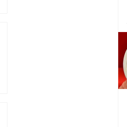
ت
ط
ر
ف
…
ي
ج
ب
أ
ن
ت
ت
ح
د
ث
ا
ل
ح
ك
م
ة