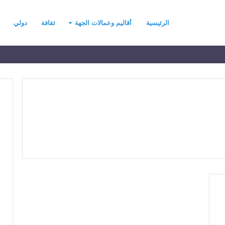
الرئيسية
أقاليم وعمالات الجهة
ثقافة
دولي
ح
ي
ن
ي
ت
ح
د
رسموكة يهنئ جلالة
منذ يومين
ث
السادس بمناسبة
حين يتحدث التطرف… يجب أن
ا
عرش المجيد
تتحدث الحكمة
ل