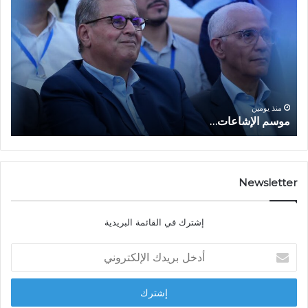
و
ل
س
ف
م
ا
ا
ع
ل
ل
إ
ا
ا
ش
ل
و
ا
ا
منذ يومين
موسم الإشاعات…
ا
ع
ق
ا
ت
ت
ص
…
ا
د
Newsletter
ي
ا
إشترك في القائمة البريدية
ل
ش
أ
ا
د
ب
خ
ل
ل
ح