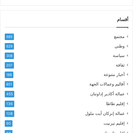
ب
س
ر
ن
ي
ا
د
أقسام
ل
ك
ب
ا
ا
مجتمع
685
ل
ز
إ
ي
وطني
629
ل
ر
سياسة
ك
308
ف
ت
ع
ثقافة
207
ر
أ
أخبار متنوعة
و
188
س
ن
م
أقاليم وعمالات الجهة
851
ي
ى
عمالة أكادير إداوتنان
455
آ
ي
إقليم طاطا
136
ا
ت
عمالة إنزكان أيت ملول
108
ا
إقليم تيزنيت
90
ل
ت
إقليم تارودانت