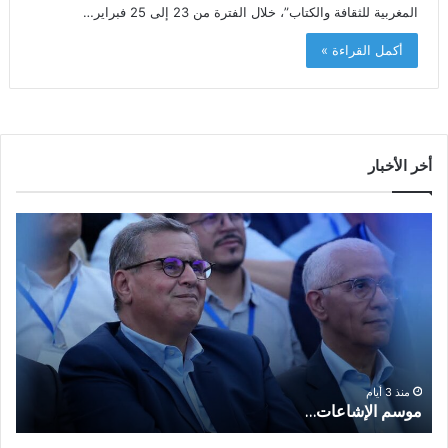
المغربية للثقافة والكتاب”، خلال الفترة من 23 إلى 25 فبراير…
أكمل القراءة »
أخر الأخبار
م
ا
و
ل
س
ف
م
ا
ا
ع
ل
ل
إ
ا
ا
ش
ل
و
ا
ا
منذ 3 أيام
موسم الإشاعات…
ا
ع
ق
ا
ت