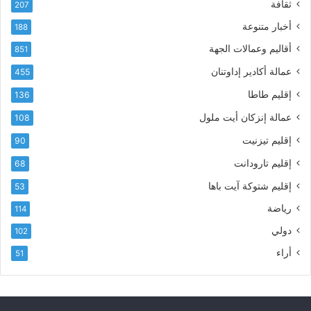
ثقافة
207
ر
أ
أخبار متنوعة
و
188
س
ن
م
أقاليم وعمالات الجهة
851
ي
ى
عمالة أكادير إداوتنان
455
آ
ي
إقليم طاطا
136
ا
ت
عمالة إنزكان أيت ملول
108
ا
إقليم تيزنيت
90
ل
ت
إقليم تارودانت
68
ه
إقليم شتوكة آيت باها
53
ا
ن
رياضة
114
ي
دولي
102
و
ا
أراء
51
ل
و
ل
ا