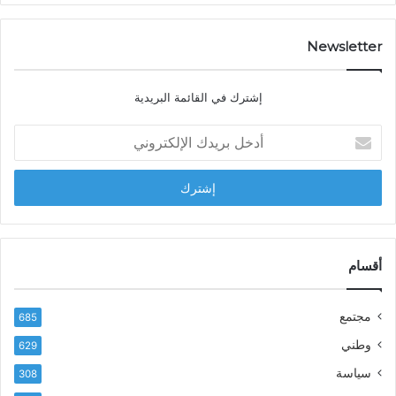
ت
ص
…
ا
د
Newsletter
ي
ا
إشترك في القائمة البريدية
ل
ش
أ
ا
د
ب
خ
ل
ل
ح
ب
س
ر
ن
ي
ا
د
أقسام
ل
ك
ب
ا
ا
مجتمع
685
ل
ز
إ
ي
وطني
629
ل
ر
سياسة
ك
308
ف
ت
ع