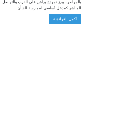
بالمواطن، يبرز نموذج يراهن على القرب والتواصل
م
المباشر كمدخل أساسي لممارسة الشأن…
د
ا
أكمل القراءة »
ل
س
ا
د
س
ب
م
ن
ا
س
ب
ة
ذ
ك
ر
ى
ع
ي