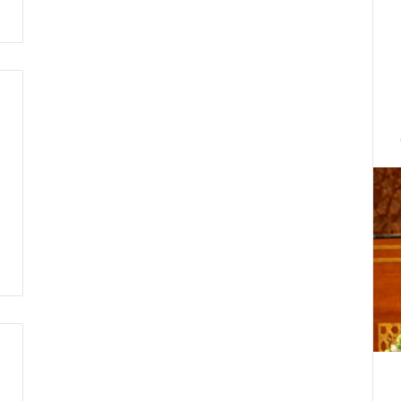
ت
ط
ر
ف
…
ي
ج
ب
أ
ن
ت
ت
ح
د
ث
ا
ل
ح
ك
م
ة