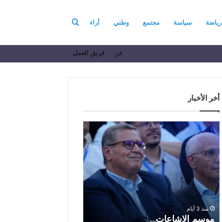
بحث
رياضة
سياسة
مجتمع
وطني
أراء
عن
فريق العمل
عن
أخر الأخبار
م
ا
و
ل
س
ف
م
ا
منذ 6 أيام
ا
ع
الفاعل الاقتصادي ال
ل
ل
الباز يرفع أسمى آيات ا
إ
ا
والولاء والإخلاص إلى ا
ش
ل
بالله بمناسبة الذكرى ا
منذ 3 أيام
ا
ا
موسم الإشاعات…
والعشرين لعيد العرش 
ع
ق