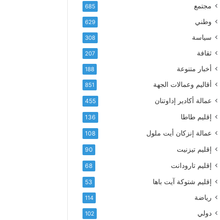
إ
ف
مجتمع
685
ل
ع
ك
وطني
629
أ
ت
س
سياسة
308
ر
م
و
ثقافة
207
ى
ن
آ
أخبار متنوعة
188
ي
ي
أقاليم وعمالات الجهة
851
ا
ت
عمالة أكادير إداوتنان
455
ا
إقليم طاطا
136
ل
ت
عمالة إنزكان أيت ملول
108
ه
إقليم تيزنيت
ا
90
ن
إقليم تارودانت
68
ي
و
إقليم شتوكة آيت باها
53
ا
رياضة
114
ل
و
دولي
102