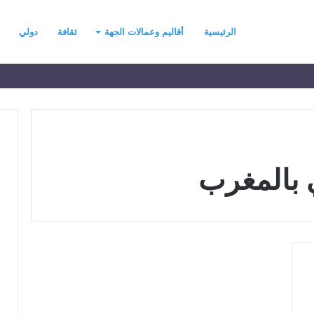
الرئيسية
أقاليم وعمالات الجهة
ثقافة
دولي
 بالمغرب
ح
ي
ن
ي
ت
ح
د
رسموكة يهنئ جلالة
منذ يومين
ث
السادس بمناسبة
حين يتحدث التطرف… يجب أن
ا
عرش المجيد
تتحدث الحكمة
ل