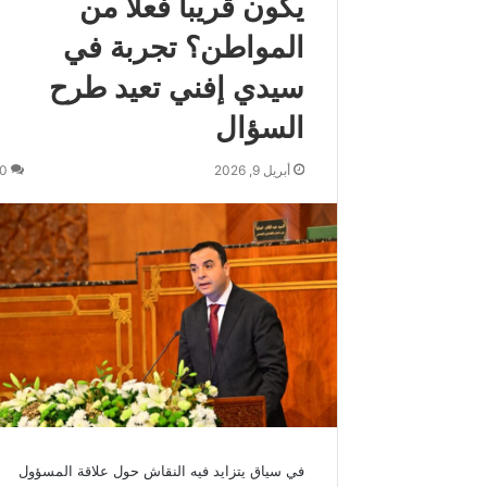
يكون قريبا فعلا من
س
المواطن؟ تجربة في
م
و
سيدي إفني تعيد طرح
ك
ة
السؤال
ي
ه
أبريل 9, 2026
0
ن
ئ
ج
ل
ا
ل
ة
ا
ل
م
ل
ك
م
في سياق يتزايد فيه النقاش حول علاقة المسؤول
ح