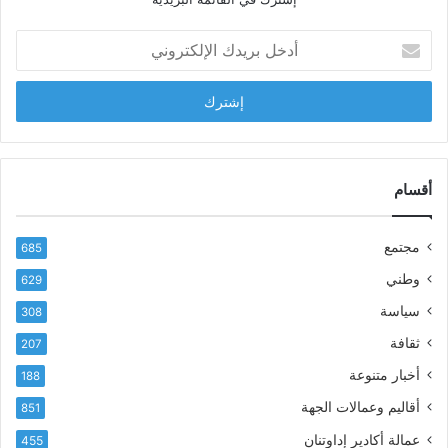
ل
ش
أ
ا
د
ب
خ
ل
ل
ح
ب
س
ر
ن
ي
ا
د
أقسام
ل
ك
ب
ا
ا
مجتمع
685
ل
ز
إ
ي
وطني
629
ل
ر
سياسة
ك
308
ف
ت
ع
ثقافة
207
ر
أ
أخبار متنوعة
و
188
س
ن
م
أقاليم وعمالات الجهة
851
ي
ى
عمالة أكادير إداوتنان
455
آ