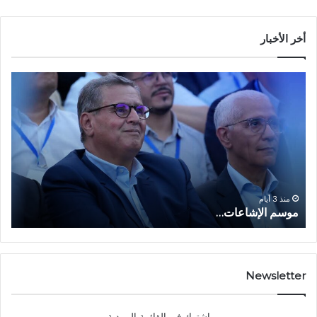
أخر الأخبار
م
ا
و
ل
س
ف
م
ا
ا
ع
ل
ل
إ
ا
ا
ش
ل
و
ا
ا
منذ 3 أيام
موسم الإشاعات…
ا
ع
ق
ا
ت
ت
ص
…
ا
د
Newsletter
ي
ا
إشترك في القائمة البريدية