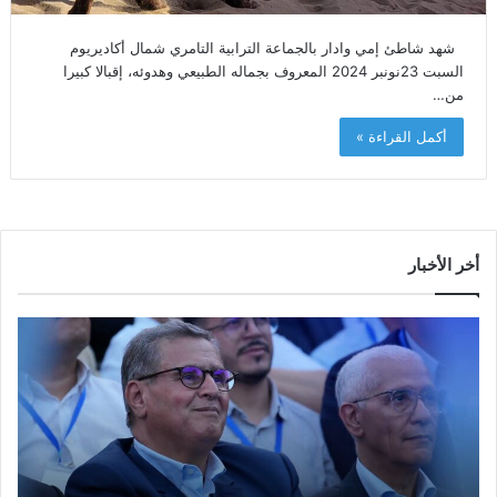
شهد شاطئ إمي وادار بالجماعة الترابية التامري شمال أكاديريوم
السبت 23نونبر 2024 المعروف بجماله الطبيعي وهدوئه، إقبالا كبيرا
من…
أكمل القراءة »
أخر الأخبار
م
ا
و
ل
س
ف
م
ا
ا
ع
ل
ل
إ
ا
ا
ش
ل