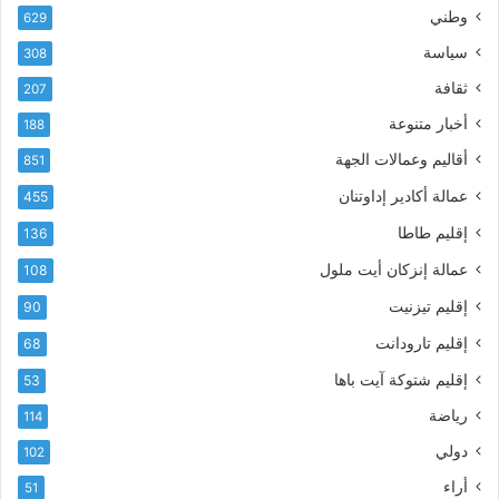
إ
ي
وطني
629
ل
ر
سياسة
ك
308
ف
ت
ع
ثقافة
207
ر
أ
أخبار متنوعة
و
188
س
ن
م
أقاليم وعمالات الجهة
851
ي
ى
عمالة أكادير إداوتنان
455
آ
ي
إقليم طاطا
136
ا
ت
عمالة إنزكان أيت ملول
108
ا
إقليم تيزنيت
90
ل
ت
إقليم تارودانت
68
ه
إقليم شتوكة آيت باها
53
ا
ن
رياضة
114
ي
دولي
102
و
ا
أراء
51