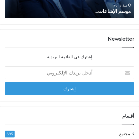
و
ا
ا
منذ 3 أيام
موسم الإشاعات…
ا
ع
ق
ا
ت
ت
ص
…
ا
د
Newsletter
ي
ا
إشترك في القائمة البريدية
ل
ش
أ
ا
د
ب
خ
ل
ل
ح
ب
س
ر
ن
ي
ا
د
أقسام
ل
ك
ب
ا
ا
مجتمع
685
ل
ز