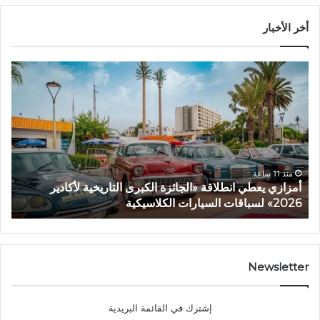
أخر الأخبار
أ
ح
م
ي
ز
ن
ا
ي
ز
ت
ي
ح
ي
د
ع
ث
منذ 11 ساعة
أمزازي يعطي انطلاقة «الجائزة الكبرى التاريخية لأكادير
ط
ا
2026» لسباقات السيارات الكلاسيكية
ح
ي
ل
ا
ت
ن
ط
ط
ر
ل
ف
Newsletter
ا
…
ق
ي
إشترك في القائمة البريدية
ة
ج