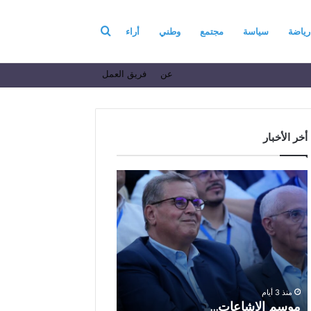
بحث
رياضة
سياسة
مجتمع
وطني
أراء
عن
فريق العمل
عن
أخر الأخبار
م
ا
و
ل
س
ف
م
ا
منذ 7 أيام
ا
ع
الفاعل الاقتصادي ال
ل
ل
الباز يرفع أسمى آيات ا
إ
ا
والولاء والإخلاص إلى ا
ش
ل
بالله بمناسبة الذكرى ا
منذ 3 أيام
ا
ا
موسم الإشاعات…
والعشرين لعيد العرش 
ع
ق