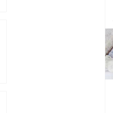
ت
ط
ر
ف
…
ي
ج
ب
أ
ن
ت
ت
ح
د
ث
ا
ل
ح
ك
م
ة