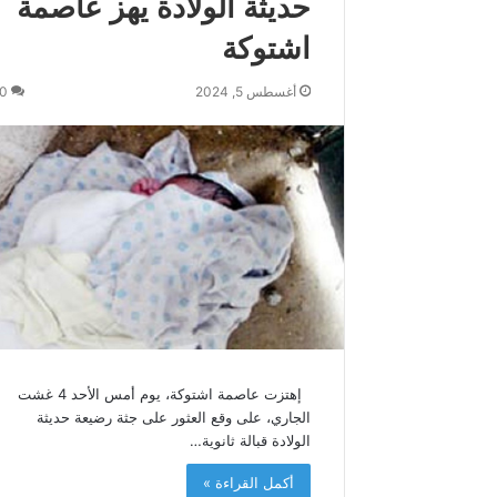
حديثة الولادة يهز عاصمة
س
اشتوكة
م
و
ك
أغسطس 5, 2024
0
ة
ي
ه
ن
ئ
ج
ل
ا
ل
ة
ا
ل
م
إهتزت عاصمة اشتوكة، يوم أمس الأحد 4 غشت
ل
الجاري، على وقع العثور على جثة رضيعة حديثة
ك
الولادة قبالة ثانوية…
م
أكمل القراءة »
ح