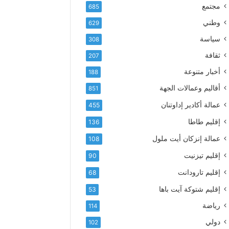
إ
ف
مجتمع
685
ل
ع
ك
وطني
629
أ
ت
س
سياسة
308
ر
م
و
ثقافة
207
ى
ن
آ
أخبار متنوعة
188
ي
ي
أقاليم وعمالات الجهة
851
ا
ت
عمالة أكادير إداوتنان
455
ا
إقليم طاطا
136
ل
ت
عمالة إنزكان أيت ملول
108
ه
إقليم تيزنيت
ا
90
ن
إقليم تارودانت
68
ي
و
إقليم شتوكة آيت باها
53
ا
رياضة
114
ل
و
دولي
102