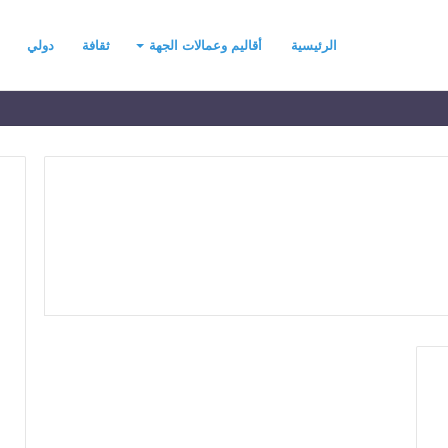
الرئيسية
أقاليم وعمالات الجهة
ثقافة
دولي
ح
ي
ن
ي
ت
ح
د
رسموكة يهنئ جلالة
منذ يومين
ث
السادس بمناسبة
حين يتحدث التطرف… يجب أن
ا
عرش المجيد
تتحدث الحكمة
ل