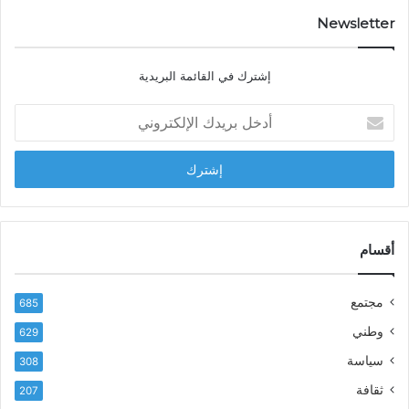
…
ا
د
Newsletter
ي
ا
إشترك في القائمة البريدية
ل
ش
أ
ا
د
ب
خ
ل
ل
ح
ب
س
ر
ن
ي
ا
د
أقسام
ل
ك
ب
ا
ا
مجتمع
685
ل
ز
إ
ي
وطني
629
ل
ر
سياسة
ك
308
ف
ت
ع
ثقافة
207
ر
أ