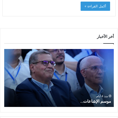
أكمل القراءة »
أخر الأخبار
م
ا
و
ل
س
ف
م
ا
ا
ع
ل
ل
إ
ا
ا
ش
ل
و
ا
ا
منذ 4 أيام
موسم الإشاعات…
ا
ع
ق
ا
ت
ت
ص