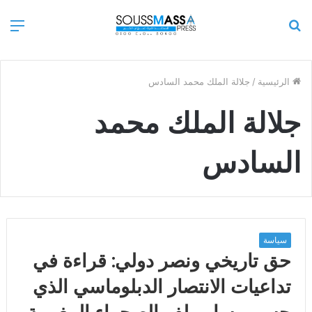
بحث
الق
عن
الرئيسية
/
جلالة الملك محمد السادس
جلالة الملك محمد
السادس
سياسة
حق تاريخي ونصر دولي: قراءة في
تداعيات الانتصار الدبلوماسي الذي