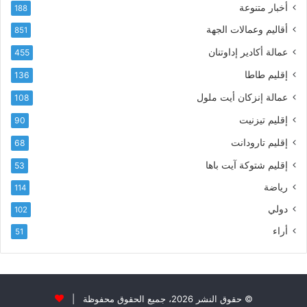
أخبار متنوعة
و
188
س
ن
م
أقاليم وعمالات الجهة
851
ي
ى
عمالة أكادير إداوتنان
455
آ
ي
إقليم طاطا
136
ا
ت
عمالة إنزكان أيت ملول
108
ا
إقليم تيزنيت
90
ل
ت
إقليم تارودانت
68
ه
إقليم شتوكة آيت باها
53
ا
ن
رياضة
114
ي
دولي
102
و
ا
أراء
51
ل
و
ل
ا
ء
© حقوق النشر 2026، جميع الحقوق محفوظة |