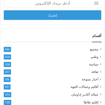
أ
ا
د
ب
خ
ل
ل
ح
ب
س
ر
ن
ي
ا
د
أقسام
ل
ك
ب
ا
ا
مجتمع
685
ل
ز
إ
ي
وطني
629
ل
ر
سياسة
ك
308
ف
ت
ع
ثقافة
207
ر
أ
أخبار متنوعة
و
188
س
ن
م
أقاليم وعمالات الجهة
851
ي
ى
عمالة أكادير إداوتنان
455
آ
ي
إقليم طاطا
136
ا