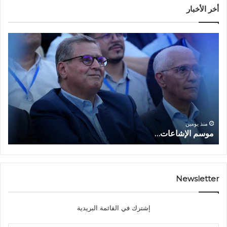
أخر الأخبار
م
ا
و
ل
س
ف
م
ا
ا
ع
ل
ل
إ
ا
ا
ش
ل
و
ا
ا
منذ يومين
موسم الإشاعات…
ا
ع
ق
ا
ت
ت
ص
…
ا
د
Newsletter
ي
ا
إشترك في القائمة البريدية
ل
ش