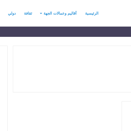
الرئيسية
أقاليم وعمالات الجهة
ثقافة
دولي
ح
ي
ن
ي
ت
ح
د
رسموكة يهنئ جلالة
منذ 3 أيام
ث
السادس بمناسبة
حين يتحدث التطرف… يجب أن
ا
عرش المجيد
تتحدث الحكمة
ل