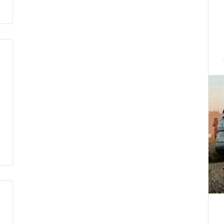
ت
ط
ر
ف
…
ي
ج
ب
أ
ن
ت
ت
ح
د
ث
ا
ل
ح
ك
م
ة