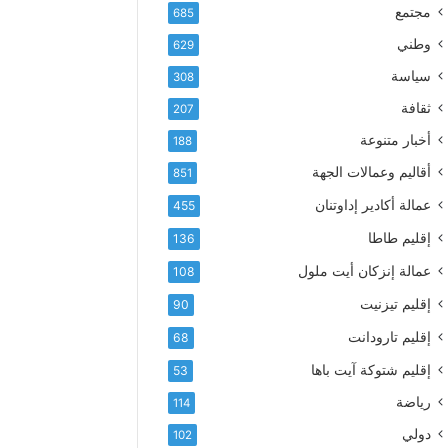
إ
ف
مجتمع
685
ل
ع
ك
وطني
629
أ
ت
س
سياسة
308
ر
م
و
ثقافة
207
ى
ن
آ
أخبار متنوعة
188
ي
ي
أقاليم وعمالات الجهة
851
ا
ت
عمالة أكادير إداوتنان
455
ا
إقليم طاطا
136
ل
ت
عمالة إنزكان أيت ملول
108
ه
إقليم تيزنيت
ا
90
ن
إقليم تارودانت
68
ي
و
إقليم شتوكة آيت باها
53
ا
رياضة
114
ل
و
دولي
102