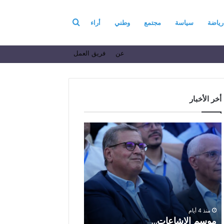
بحث
رياضة
سياسة
مجتمع
وطني
أراء
عن
فريق العمل
عن
أخر الأخبار
م
ا
و
ل
س
ف
م
ا
منذ أسبوع واحد
ا
ع
الفاعل الاقتصادي ال
ل
ل
الباز يرفع أسمى آيات ا
إ
ا
والولاء والإخلاص إلى ا
ش
ل
بالله بمناسبة الذكرى ا
منذ 4 أيام
ا
ا
موسم الإشاعات…
والعشرين لعيد العرش 
ع
ق