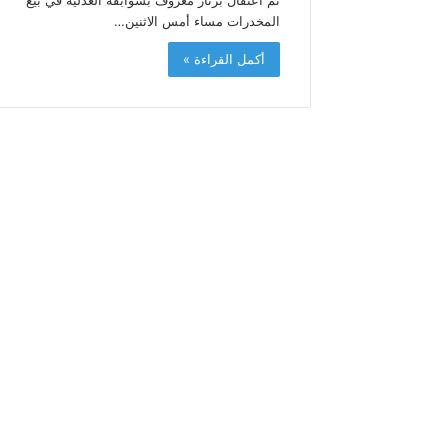
م
المخدرات مساء أمس الاثنين…
د
ا
أكمل القراءة »
ل
س
ا
د
س
ب
م
ن
ا
س
ب
ة
ذ
ك
ر
ى
ع
ي