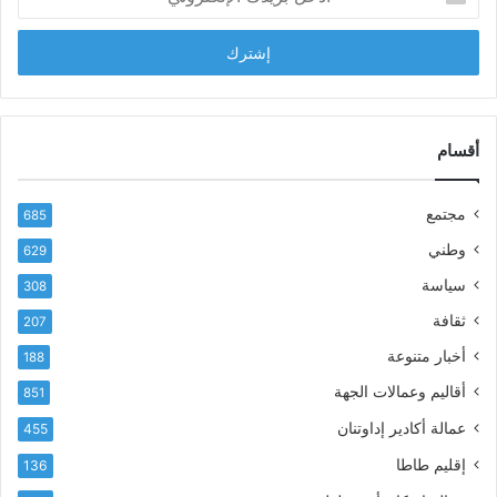
د
ب
خ
ل
ل
ح
ب
س
ر
ن
ي
ا
د
أقسام
ل
ك
ب
ا
ا
مجتمع
685
ل
ز
إ
ي
وطني
629
ل
ر
سياسة
ك
308
ف
ت
ع
ثقافة
207
ر
أ
أخبار متنوعة
و
188
س
ن
م
أقاليم وعمالات الجهة
851
ي
ى
عمالة أكادير إداوتنان
455
آ
ي
إقليم طاطا
136
ا