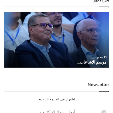
أخر الأخبار
م
ا
و
ل
س
ف
م
ا
ا
ع
ل
ل
إ
ا
ا
ش
ل
و
ا
ا
منذ يومين
موسم الإشاعات…
ا
ع
ق
ا
ت
ت
ص
…
ا
د
Newsletter
ي
ا
إشترك في القائمة البريدية
ل
ش
أ
ا