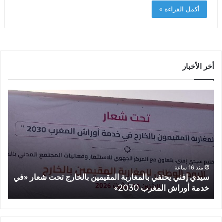
أكمل القراءة »
أخر الأخبار
س
أ
ي
م
د
ز
ي
ا
إ
ز
ف
ي
ن
ي
ي
ع
منذ 16 ساعة
سيدي إفني يحتفي بالمغاربة المقيمين بالخارج تحت شعار «في
أ
ي
ط
خدمة أوراش المغرب 2030»
2026»
ح
ي
ت
ا
ف
ن
ي
ط