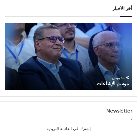
أخر الأخبار
م
ا
و
ل
س
ف
م
ا
ا
ع
ل
ل
إ
ا
ا
ش
ل
و
ا
ا
منذ يومين
موسم الإشاعات…
ا
ع
ق
ا
ت
ت
ص
…
ا
د
Newsletter
ي
ا
إشترك في القائمة البريدية
ل
ش