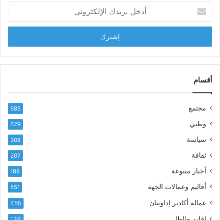
أ
ا
د
ب
خ
ل
ل
ح
ب
س
ر
ن
ي
ا
د
أقسام
ل
ك
ب
ا
ا
مجتمع
685
ل
ز
إ
ي
وطني
629
ل
ر
سياسة
ك
308
ف
ت
ع
ثقافة
207
ر
أ
أخبار متنوعة
و
188
س
ن
م
أقاليم وعمالات الجهة
851
ي
ى
عمالة أكادير إداوتنان
455
آ
ي
إقليم طاطا
136