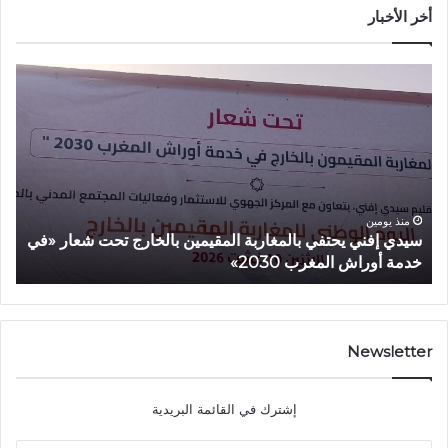
أخر الأخبار
س
أ
ي
م
د
ز
ي
ا
إ
ز
ف
ي
ن
ي
ي
ع
منذ يومين
سيدي إفني يحتفي بالمغاربة المقيمين بالخارج تحت شعار «في
أ
ي
ط
خدمة أوراش المغرب 2030»
2026»
ح
ي
ت
ا
ف
ن
ي
ط
ب
ل
Newsletter
ا
ا
ل
ق
إشترك في القائمة البريدية
م
ة
غ
«