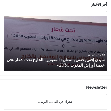
أخر الأخبار
س
أ
ي
م
د
ز
ي
ا
إ
ز
ف
ي
ن
ي
ي
ع
منذ 17 ساعة
سيدي إفني يحتفي بالمغاربة المقيمين بالخارج تحت شعار «في
أ
ي
ط
خدمة أوراش المغرب 2030»
2026»
ح
ي
ت
ا
ف
ن
ي
ط
ب
ل
Newsletter
ا
ا
ل
ق
إشترك في القائمة البريدية
م
ة
غ
«