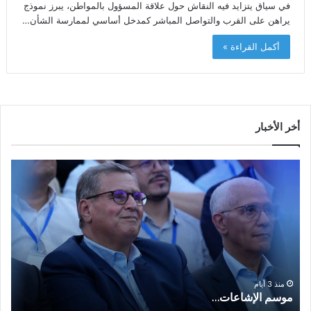
في سياق يتزايد فيه النقاش حول علاقة المسؤول بالمواطن، يبرز نموذج
يراهن على القرب والتواصل المباشر كمدخل أساسي لممارسة الشأن…
أكمل القراءة »
أخر الأخبار
م
ا
و
ل
س
ف
م
ا
ا
ع
ل
ل
إ
ا
ا
ش
ل
و
ا
ا
منذ 3 أيام
موسم الإشاعات…
ا
ع
ق