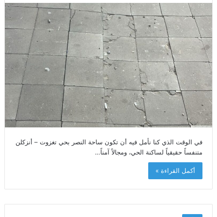
في الوقت الذي كنا نأمل فيه أن تكون ساحة النصر بحي تغزوت – أنزكلن
متنفساً حقيقياً لساكنة الحي، ومجالاً آمناً…
أكمل القراءة »