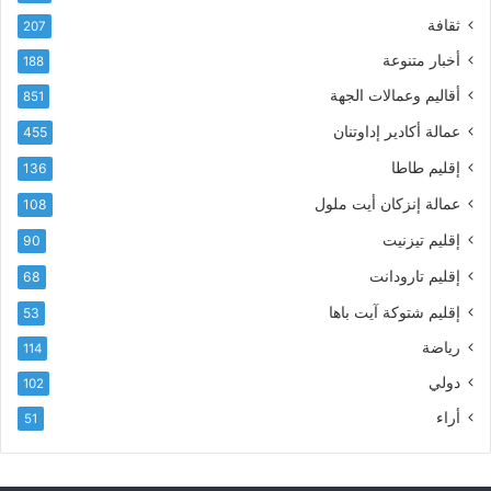
ت
ع
ثقافة
207
ر
أ
أخبار متنوعة
و
188
س
ن
م
أقاليم وعمالات الجهة
851
ي
ى
عمالة أكادير إداوتنان
455
آ
ي
إقليم طاطا
136
ا
ت
عمالة إنزكان أيت ملول
108
ا
إقليم تيزنيت
90
ل
ت
إقليم تارودانت
68
ه
إقليم شتوكة آيت باها
53
ا
ن
رياضة
114
ي
دولي
102
و
ا
أراء
51
ل
و
ل