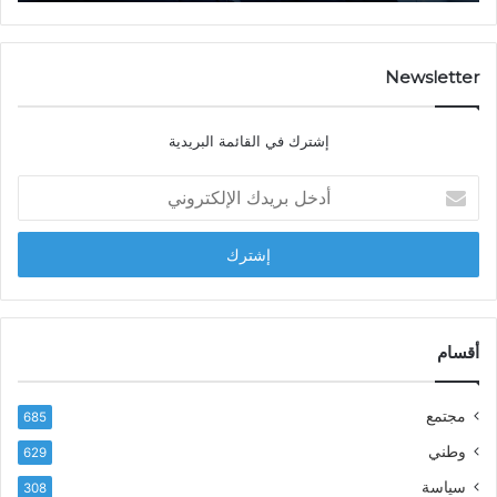
ا
ت
ت
ص
…
ا
د
Newsletter
ي
ا
إشترك في القائمة البريدية
ل
ش
أ
ا
د
ب
خ
ل
ل
ح
ب
س
ر
ن
ي
ا
د
أقسام
ل
ك
ب
ا
ا
مجتمع
685
ل
ز
إ
ي
وطني
629
ل
ر
سياسة
ك
308
ف