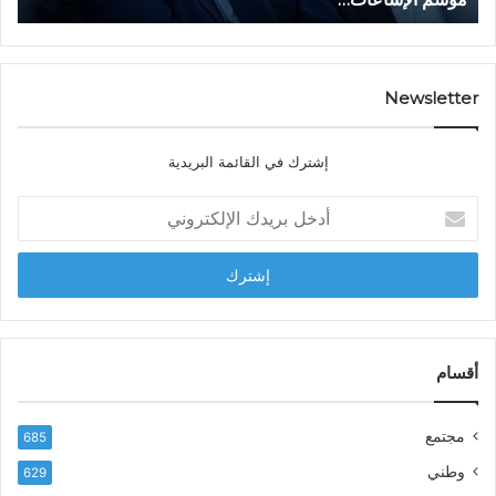
ع
ق
ا
ت
ت
ص
…
ا
د
Newsletter
ي
ا
إشترك في القائمة البريدية
ل
ش
أ
ا
د
ب
خ
ل
ل
ح
ب
س
ر
ن
ي
ا
د
أقسام
ل
ك
ب
ا
ا
مجتمع
685
ل
ز
إ
ي
وطني
629
ل
ر