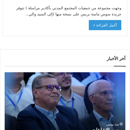
وجهت مجموعة من جمعيات المجتمع المدني بأكادير مراسلة ( تتوفر
جريدة سوس ماسة بريس على نسخة منها )إلى السيد والي…
أكمل القراءة »
أخر الأخبار
م
ا
و
ل
س
ف
م
ا
ا
ع
ل
ل
إ
ا
ا
ش
ل
و
ا
ا
منذ يومين
موسم الإشاعات…
ا