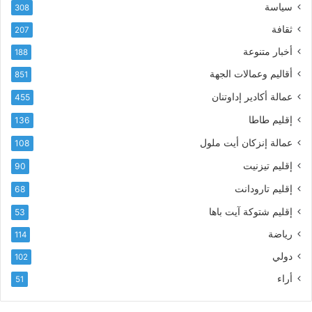
سياسة
ك
308
ف
ت
ع
ثقافة
207
ر
أ
أخبار متنوعة
و
188
س
ن
م
أقاليم وعمالات الجهة
851
ي
ى
عمالة أكادير إداوتنان
455
آ
ي
إقليم طاطا
136
ا
ت
عمالة إنزكان أيت ملول
108
ا
إقليم تيزنيت
90
ل
ت
إقليم تارودانت
68
ه
إقليم شتوكة آيت باها
53
ا
ن
رياضة
114
ي
دولي
102
و
ا
أراء
51
ل
و