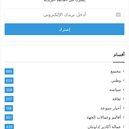
ل
ش
أ
ا
د
ب
خ
ل
ل
ح
ب
س
ر
ن
ي
ا
د
أقسام
ل
ك
ب
ا
ا
مجتمع
685
ل
ز
إ
ي
وطني
629
ل
ر
سياسة
ك
308
ف
ت
ع
ثقافة
207
ر
أ
أخبار متنوعة
و
188
س
ن
م
أقاليم وعمالات الجهة
851
ي
ى
عمالة أكادير إداوتنان
455
آ