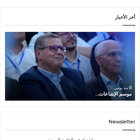
أخر الأخبار
م
ا
و
ل
س
ف
م
ا
ا
ع
ل
ل
إ
ا
ا
ش
ل
و
ا
ا
منذ يومين
موسم الإشاعات…
ا
ع
ق
ا
ت
ت
ص
…
ا
د
Newsletter
ي
ا
إشترك في القائمة البريدية