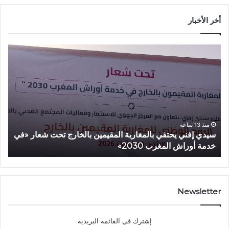
أخر الأخبار
س
أ
ي
م
د
ز
ي
ا
إ
ز
ف
ي
ن
ي
ي
ع
منذ 13 ساعة
سيدي إفني يحتفي بالمغاربة المقيمين بالخارج تحت شعار «في
أ
ي
ط
خدمة أوراش المغرب 2030»
2026»
ح
ي
ت
ا
ف
ن
ي
ط
ب
ل
Newsletter
ا
ا
ل
ق
إشترك في القائمة البريدية
م
ة