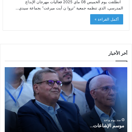
انطلقت يوم الخميس 08 ماي 2025 فعاليات مهرجان الإبداع
المدرسي، الذي تنظمه جمعية “تروا ن آيت ميرغت” بجماعة سيدي…
أكمل القراءة »
أخر الأخبار
م
ا
و
ل
س
ف
م
ا
ا
ع
ل
ل
إ
ا
ا
ش
ل
و
ا
ا
منذ يوم واحد
موسم الإشاعات…
ا
ع
ق