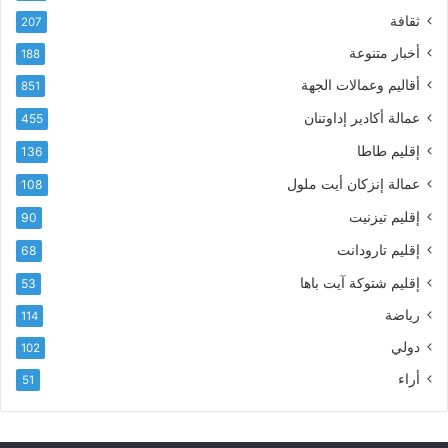
ت
ع
ثقافة
207
ر
أ
أخبار متنوعة
و
188
س
ن
م
أقاليم وعمالات الجهة
851
ي
ى
عمالة أكادير إداوتنان
455
آ
ي
إقليم طاطا
136
ا
ت
عمالة إنزكان أيت ملول
108
ا
إقليم تيزنيت
90
ل
ت
إقليم تارودانت
68
ه
إقليم شتوكة آيت باها
53
ا
ن
رياضة
114
ي
دولي
102
و
ا
أراء
51
ل
و
ل