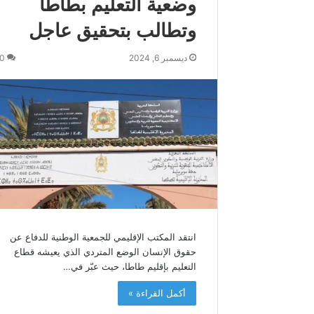
وضعية التعليم بطاطا
س
وتطالب بتحقيق عاجل
م
و
ك
ديسمبر 6, 2024
0
ة
ي
ه
ن
ئ
ج
ل
ا
ل
ة
ا
ل
انتقد المكتب الإقليمي للجمعية الوطنية للدفاع عن
م
حقوق الإنسان الوضع المتردي الذي يعيشه قطاع
ل
التعليم بإقليم طاطا، حيث عبّر في…
ك
م
أكمل القراءة »
ح