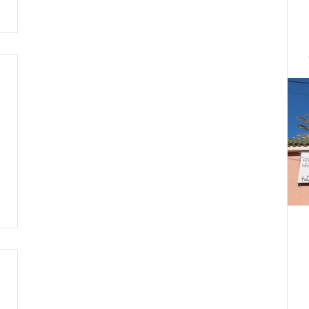
ت
ط
ر
ف
…
ي
ج
ب
أ
ن
ت
ت
ح
د
ث
ا
ل
ح
ك
م
ة