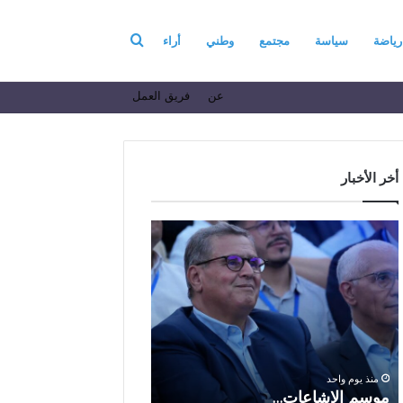
بحث
رياضة
سياسة
مجتمع
وطني
أراء
عن
فريق العمل
عن
أخر الأخبار
م
ا
و
ل
س
ف
م
ا
منذ 5 أيام
ا
ع
الفاعل الاقتصادي ال
ل
ل
الباز يرفع أسمى آيات ا
إ
ا
والولاء والإخلاص إلى ا
ش
ل
بالله بمناسبة الذكرى ا
منذ يوم واحد
ا
ا
موسم الإشاعات…
والعشرين لعيد العرش 
ع
ق