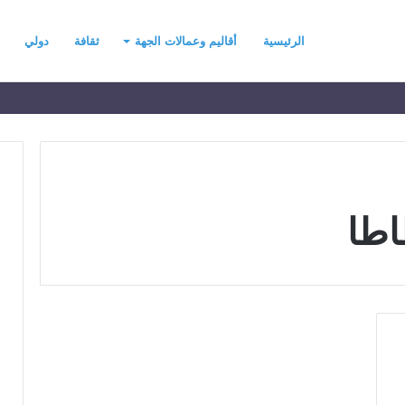
الرئيسية
أقاليم وعمالات الجهة
ثقافة
دولي
اطا
ح
ي
ن
ي
ت
ح
د
رسموكة يهنئ جلالة
منذ 18 ساعة
ث
السادس بمناسبة
حين يتحدث التطرف… يجب أن
ا
عرش المجيد
تتحدث الحكمة
ل