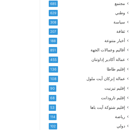
إ
ف
مجتمع
685
ل
ع
ك
وطني
629
أ
ت
س
سياسة
308
ر
م
و
ثقافة
207
ى
ن
آ
أخبار متنوعة
188
ي
ي
أقاليم وعمالات الجهة
851
ا
ت
عمالة أكادير إداوتنان
455
ا
إقليم طاطا
136
ل
ت
عمالة إنزكان أيت ملول
108
ه
إقليم تيزنيت
ا
90
ن
إقليم تارودانت
68
ي
و
إقليم شتوكة آيت باها
53
ا
رياضة
114
ل
و
دولي
102