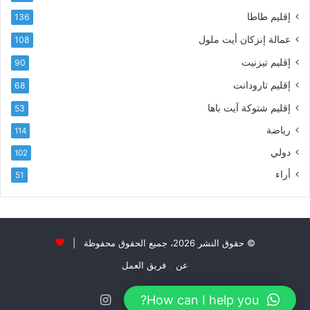
ي
إقليم طاطا
136
ا
ت
عمالة إنزكان أيت ملول
108
ا
إقليم تيزنيت
90
ل
ت
إقليم تارودانت
68
ه
إقليم شتوكة آيت باها
53
ا
ن
رياضة
114
ي
دولي
102
و
ا
أراء
51
ل
و
ل
ا
ء
© حقوق النشر 2026، جميع الحقوق محفوظة |
و
عن
فريق العمل
ا
ل
فيسبوك
تويتر
يوتيوب
انستقرام
How can I help you?
إ