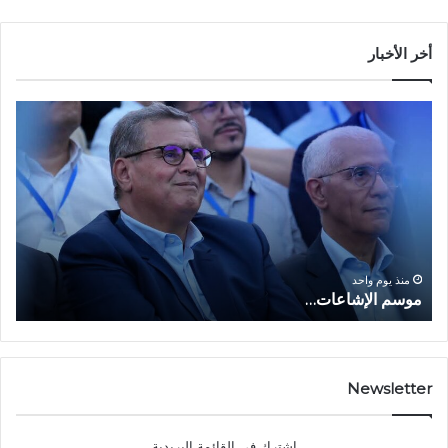
أخر الأخبار
م
ا
و
ل
س
ف
م
ا
ا
ع
ل
ل
إ
ا
ا
ش
ل
و
ا
ا
منذ يوم واحد
موسم الإشاعات…
ا
ع
ق
ا
ت
ت
ص
…
ا
د
Newsletter
ي
ا
إشترك في القائمة البريدية
ل