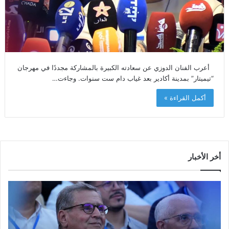
أعرب الفنان الدوزي عن سعادته الكبيرة بالمشاركة مجددًا في مهرجان
“تيميتار” بمدينة أكادير بعد غياب دام ست سنوات. وجاءت…
أكمل القراءة »
أخر الأخبار
م
ا
و
ل
س
ف
م
ا