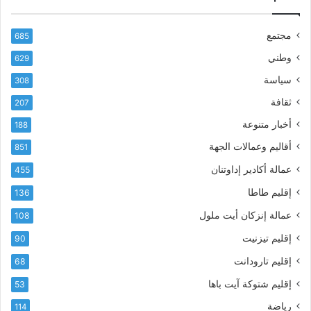
ك
ب
ا
ا
مجتمع
685
ل
ز
إ
ي
وطني
629
ل
ر
سياسة
ك
308
ف
ت
ع
ثقافة
207
ر
أ
أخبار متنوعة
و
188
س
ن
م
أقاليم وعمالات الجهة
851
ي
ى
عمالة أكادير إداوتنان
455
آ
ي
إقليم طاطا
136
ا
ت
عمالة إنزكان أيت ملول
108
ا
إقليم تيزنيت
90
ل
ت
إقليم تارودانت
68
ه
إقليم شتوكة آيت باها
53
ا
ن
رياضة
114