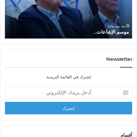
ا
ع
ل
ل
إ
ا
ا
ش
ل
و
ا
ا
منذ يوم واحد
موسم الإشاعات…
ا
ع
ق
ا
ت
ت
ص
…
ا
د
Newsletter
ي
ا
إشترك في القائمة البريدية
ل
ش
أ
ا
د
ب
خ
ل
ل
ح
ب
س
ر
ن
ي
ا
د
أقسام
ل