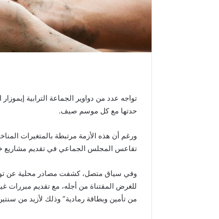
م
د
ا
ل
س
ا
د
س
ب
تواجه عدد من دواوير الجماعة الترابية إيموزار ال
م
ن
حدتها مع كل موسم صيف.
ا
س
ورغم أن هذه الأزمة مرتبطة بالمتغيرات المناخية،
ب
تقاعس المجلس الجماعي في تقديم مشاريع خاص
ة
ذ
ك
وفي سياق متصل، كشفت مصادر محلية عن تواج
ر
للغرض المقتناة من أجله، مع تقديم مبررات غي
ى
من تأمين وبطاقة رمادية” وذلك لأزيد من سنتين
ع
ي