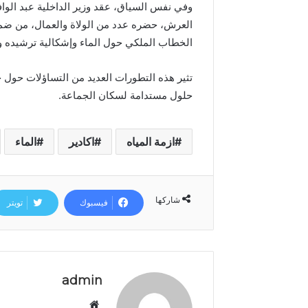
د
وفي نفس السياق، عقد وزير الداخلية عبد الواف
ا
العرش، حضره عدد من الولاة والعمال، من ضمنه
ل
الخطاب الملكي حول الماء وإشكالية ترشيده وا
ع
ر
ش
تثير هذه التطورات العديد من التساؤلات حول
ا
حلول مستدامة لسكان الجماعة.
ل
م
ج
ازمة المياه
اكادير
الماء
ي
د
شاركها
فيسبوك
تويتر
admin
م