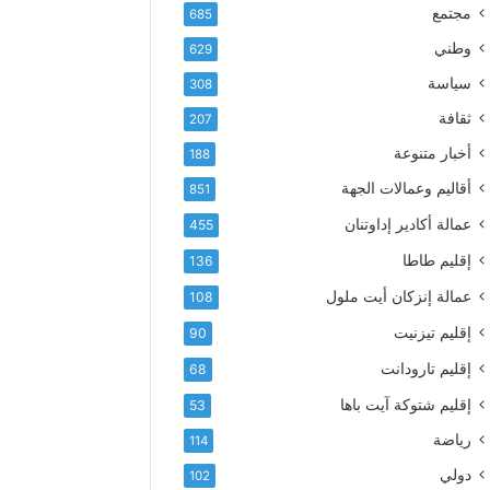
إ
ف
مجتمع
685
ل
ع
ك
وطني
629
أ
ت
س
سياسة
308
ر
م
و
ثقافة
207
ى
ن
آ
أخبار متنوعة
188
ي
ي
أقاليم وعمالات الجهة
851
ا
ت
عمالة أكادير إداوتنان
455
ا
إقليم طاطا
136
ل
ت
عمالة إنزكان أيت ملول
108
ه
إقليم تيزنيت
ا
90
ن
إقليم تارودانت
68
ي
و
إقليم شتوكة آيت باها
53
ا
رياضة
114
ل
و
دولي
102