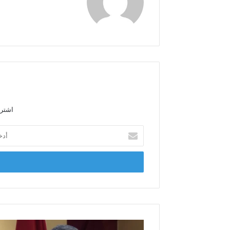
و
ق
ع
ا
ل
و
ي
ب
اشترك
أ
د
خ
ل
ب
ر
ي
د
ك
ا