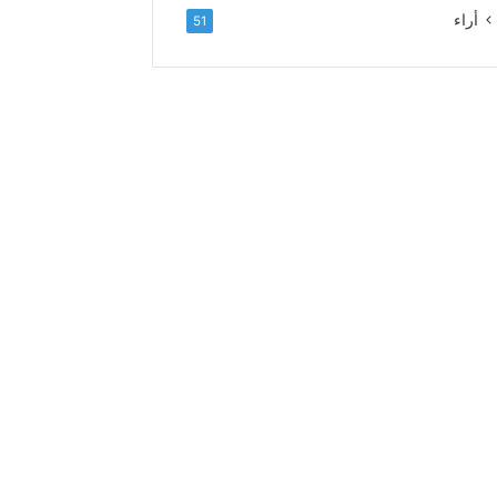
ل
أراء
51
ا
ء
و
ا
ل
إ
خ
ل
ا
ص
إ
ل
ى
ا
ل
س
د
ة
ا
ل
ع