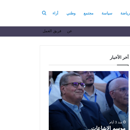
بحث
رياضة
سياسة
مجتمع
وطني
أراء
عن
فريق العمل
عن
أخر الأخبار
م
ا
و
ل
س
ف
م
ا
منذ 7 أيام
ا
ع
الفاعل الاقتصادي ال
ل
ل
الباز يرفع أسمى آيات ا
إ
ا
والولاء والإخلاص إلى ا
ش
ل
بالله بمناسبة الذكرى ا
منذ 3 أيام
ا
ا
موسم الإشاعات…
والعشرين لعيد العرش 
ع
ق