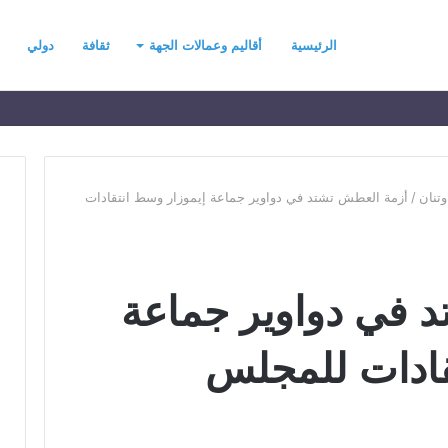
الرئيسية
أقاليم وعمالات الجهة
ثقافة
دولي
وتنان
/
أزمة العطش تشتد في دواوير جماعة إيموزار وسط انتقادات
ح
ي
 في دواوير جماعة
ن
ي
ت
قادات للمجلس
ح
د
رسموكة يهنئ جلالة
منذ يومين
ث
السادس بمناسبة
حين يتحدث التطرف… يجب أن
ا
عرش المجيد
تتحدث الحكمة
ل