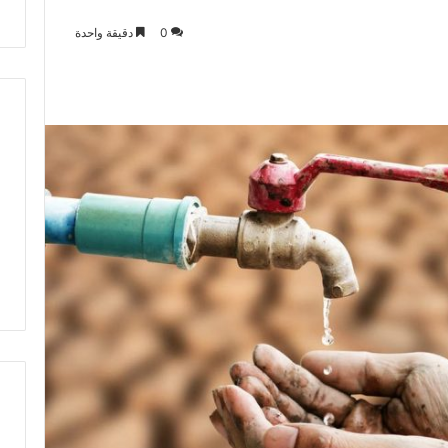
ت
0
دقيقة واحدة
ط
ر
ف
…
ي
ج
ب
أ
ن
ت
ت
ح
د
ث
ا
ل
ح
ك
م
ة