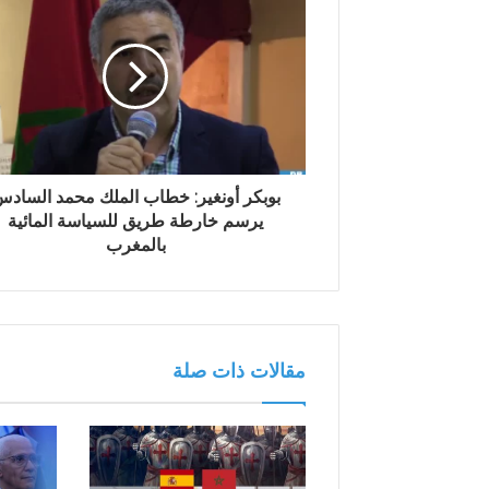
ل
إ
ل
ك
ت
ر
و
ن
بوبكر أونغير: خطاب الملك محمد الساد
ي
يرسم خارطة طريق للسياسة المائية
بالمغرب
مقالات ذات صلة