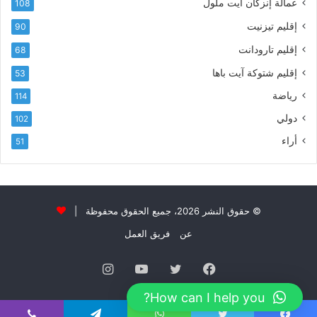
ت
عمالة إنزكان أيت ملول
108
ا
إقليم تيزنيت
90
ل
ت
إقليم تارودانت
68
ه
إقليم شتوكة آيت باها
53
ا
ن
رياضة
114
ي
دولي
102
و
ا
أراء
51
ل
و
ل
ا
ء
© حقوق النشر 2026، جميع الحقوق محفوظة |
و
عن
فريق العمل
ا
ل
فيسبوك
تويتر
يوتيوب
انستقرام
إ
خ
How can I help you?
ل
ا