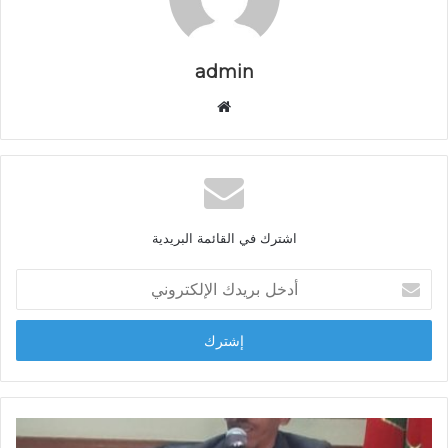
admin
م
و
ق
ع
ا
ل
اشترك في القائمة البريدية
و
ي
أ
ب
د
خ
ل
ب
ر
ي
د
ك