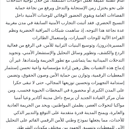
أمام عقلنة عميقة لعمل الوحدات المتنقلة، من خلال توجيه التدخلات
على نحو يختزل زمن الإستجابة والتدخل ويرفع من نجاعة حماية
الفضاءات العامة ويقوي الحضور الوقائي للوحدات الأمنية داخل
النسيج الحضري. فقد أثبتت التجارب الأمنية السابقة في مدن مغربية
عدة نجاعة هذا التوجه، إذ ساهمت شبكات المراقبة الحضرية ونظم
القراءة الآلية للوحات السيارات، وإستعمال الطائرات
المسيرة(درون)، وتوسيع البنيات الترابية للأمن، في الرفع من فعالية
الردع والكشف، وتطوير وسائل التحليل والإستشعار الأمني، وتجويد
التدخلات الميدانية بما يتماشى مع تطور الجريمة وإمتدادها. غير أن
إدماج هذه التقنيات يظل رهين إرادة مؤسساتية واعية تحسن إستثمار
المعطيات الرقمية، وتوازن بين حماية الأمن وصون الحقوق، وتضمن
إستدامة التجهيزات وتحسين توزيعها المجالي، حتى لا تبقى حكرا
على المدن الكبرى أو محصورة في المحطات الحيوية فحسب. ومن
شأن مركز القيادة الجديد أن يرسخ داخل مدينة أكادير وعيا أمنيا
مواكبا لتحولات العصر، يطمئن المواطنين، ويحد من الجريمة العادية
والعابرة، ويمنح المدينة قدرة متقدمة على التوقع والتدبير الذكي
للأحداث، مما يجعلها نموذج وطني للأمن الرقمي القائم على التحليل
الآني للمعطيات وتنسيق الجهود بين مختلف مكونات الشرطة،