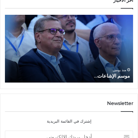
أخر الأخبار
م
ا
و
ل
س
ف
م
ا
ا
ع
ل
ل
إ
ا
ا
ش
ل
و
ا
ا
منذ يومين
موسم الإشاعات…
ا
ع
ق
ا
ت
ت
ص
…
ا
د
Newsletter
ي
ا
إشترك في القائمة البريدية
ل
ش
أ
ا