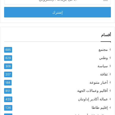
د
ب
خ
ل
ل
ح
ب
س
ر
ن
ي
ا
د
أقسام
ل
ك
ب
ا
ا
مجتمع
685
ل
ز
إ
ي
وطني
629
ل
ر
سياسة
ك
308
ف
ت
ع
ثقافة
207
ر
أ
أخبار متنوعة
و
188
س
ن
م
أقاليم وعمالات الجهة
851
ي
ى
عمالة أكادير إداوتنان
455
آ
ي
إقليم طاطا
136
ا