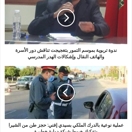
ا
ل
إ
ل
ك
ت
ر
و
ندوة تربوية بموسم التمور بتغجيجت تناقش دور الأسرة
ن
والهاتف النقال وإشكالات الهدر المدرسي
ي
عملية نوعية بالدرك الملكي بسيدي إفني: حجز طن من الشيرا
وتفكيك خيوط شبكة دولية خطيرة