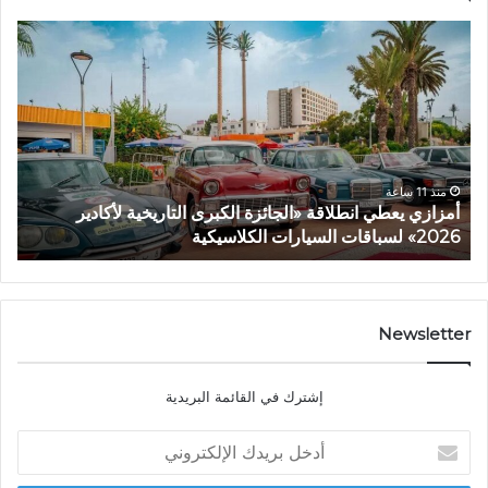
أمزازي
حين
يعطي
يتح
انطلاقة
الت
«الجائزة
يجب
الكبرى
أن
التاريخية
تتح
لأكادير
الح
2026»
منذ 11 ساعة
أمزازي يعطي انطلاقة «الجائزة الكبرى التاريخية لأكادير
لسباقات
2026» لسباقات السيارات الكلاسيكية
ح
السيارات
الكلاسيكية
Newsletter
إشترك في القائمة البريدية
أدخل
بريدك
الإلكتروني