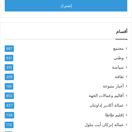
أقسام
مجتمع
687
وطني
631
سياسة
310
ثقافة
209
أخبار متنوعة
190
أقاليم وعمالات الجهة
853
عمالة أكادير إداوتنان
457
إقليم طاطا
138
عمالة إنزكان أيت ملول
110