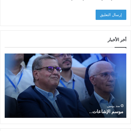
أخر الأخبار
م
ا
و
ل
س
ف
م
ا
ا
ع
ل
ل
إ
ا
ا
ش
ل
و
ا
ا
منذ يومين
موسم الإشاعات…
ا
ع
ق
ا
ت
ت
ص
…
ا