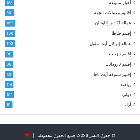
أخبار متنوعة
و
188
س
ن
م
أقاليم وعمالات الجهة
851
ي
ى
عمالة أكادير إداوتنان
455
آ
ي
إقليم طاطا
136
ا
ت
عمالة إنزكان أيت ملول
108
ا
إقليم تيزنيت
90
ل
ت
إقليم تارودانت
68
ه
إقليم شتوكة آيت باها
53
ا
ن
رياضة
114
ي
دولي
102
و
ا
أراء
51
ل
و
ل
ا
ء
© حقوق النشر 2026، جميع الحقوق محفوظة |