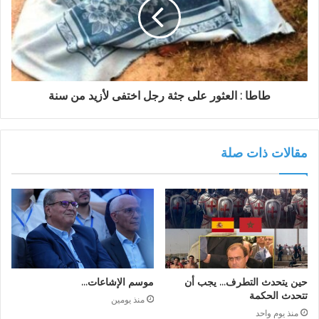
طاطا : العثور على جثة رجل اختفى لأزيد من سنة
مقالات ذات صلة
حين يتحدث التطرف… يجب أن
موسم الإشاعات…
تتحدث الحكمة
منذ يومين
منذ يوم واحد