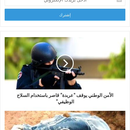
ب
د
خ
ل
ب
ر
ي
د
ك
ا
ل
إ
ل
ك
ت
ر
و
الأمن الوطني يوقف “عربدة” قاصر باستخدام السلاح
ن
الوظيفي”
ي