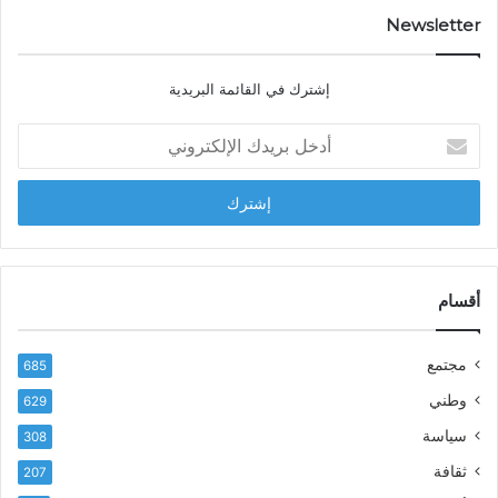
د
Newsletter
ي
ا
إشترك في القائمة البريدية
ل
ش
أ
ا
د
ب
خ
ل
ل
ح
ب
س
ر
ن
ي
ا
د
أقسام
ل
ك
ب
ا
ا
مجتمع
685
ل
ز
إ
ي
وطني
629
ل
ر
سياسة
ك
308
ف
ت
ع
ثقافة
207
ر
أ