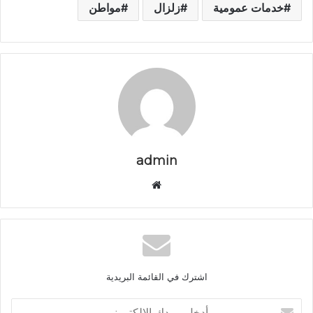
خدمات عمومية
زلزال
مواطن
admin
م
و
ق
ع
ا
ل
اشترك في القائمة البريدية
و
ي
أ