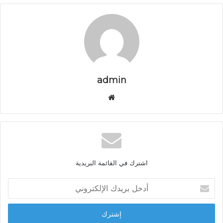
admin
م
و
ق
ع
ا
ل
اشترك في القائمة البريدية
و
ي
أ
ب
د
خ
ل