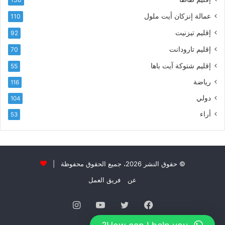
ة
ل
عمالة إنزكان أيت ملول
110
أ
إقليم تيزنيت
92
ك
ا
إقليم تارودانت
70
د
إقليم شتوكة آيت باها
55
ي
ر
رياضة
116
2
دولي
104
0
2
أراء
53
6
»
ل
س
ب
© حقوق النشر 2026، جميع الحقوق محفوظة |
ا
عن
فريق العمل
ق
ا
فيسبوك
تويتر
يوتيوب
انستقرام
ت
ا