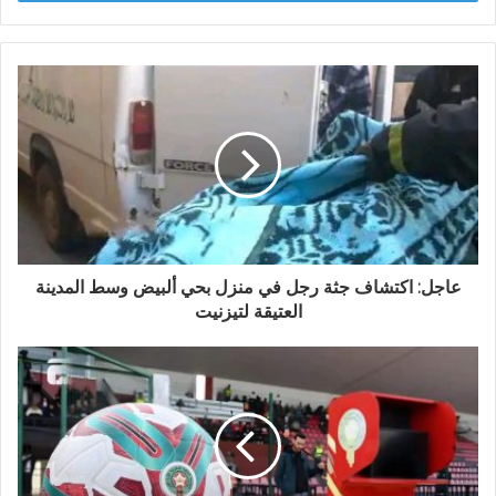
ب
ر
ي
د
ك
ا
ل
إ
ل
ك
ت
ر
و
عاجل: اكتشاف جثة رجل في منزل بحي ألبيض وسط المدينة
ن
العتيقة لتيزنيت
ي