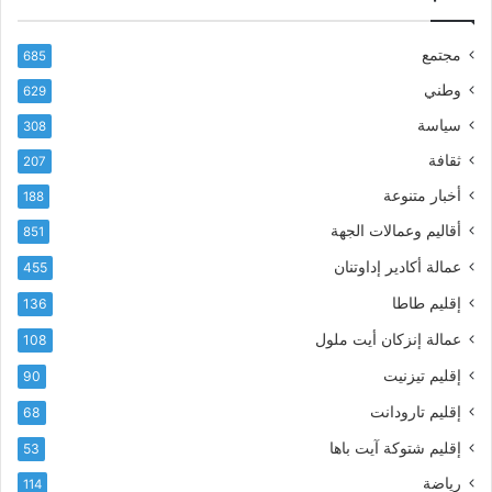
ك
ب
ا
ا
مجتمع
685
ل
ز
إ
ي
وطني
629
ل
ر
سياسة
ك
308
ف
ت
ع
ثقافة
207
ر
أ
أخبار متنوعة
و
188
س
ن
م
أقاليم وعمالات الجهة
851
ي
ى
عمالة أكادير إداوتنان
455
آ
ي
إقليم طاطا
136
ا
ت
عمالة إنزكان أيت ملول
108
ا
إقليم تيزنيت
90
ل
ت
إقليم تارودانت
68
ه
إقليم شتوكة آيت باها
53
ا
ن
رياضة
114