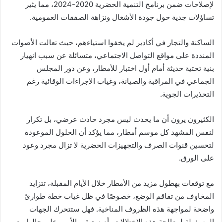
لإصلاحات ضمن برنامج التنمية الحضرية 2020-2024، مما يثير
تساؤلات جدية حول جودة الأشغال ونزاهة الصفقات العمومية.
الساكنة والتجار في أكادير لم يخفوا استياءهم، حيث تعالت الأصوات
المنددة على مواقع التواصل الاجتماعي، متسائلة عن سبب انهيار
بنية تحتية حديثة أمام أول اختبار للأمطار، وعن دور المجلس
الجماعي في المراقبة والصيانة، وغياب الإجراءات الوقائية رغم
التحذيرات الجوية.
الكثيرون يرون أن ما يحدث ليس مجرد حادث عرضي، بل تكرار
لنفس المشهد كل موسم أمطار، مما يؤكد أن الحلول الموعودة
لتحسين قنوات الصرف والتجهيزات الحضرية لا تزال مجرد وعود
على الورق.
مع توقعات بهطول مزيد من الأمطار خلال الأيام المقبلة، تتزايد
المخاوف من تفاقم الوضع، خصوصًا في ظل غياب خطة طوارئ
واضحة لمواجهة هذه الظروف المناخية. فهل ستتحرك الجهات
المسؤولة لمعالجة هذه الاختلالات، أم ستبقى الأمور على حالها مع