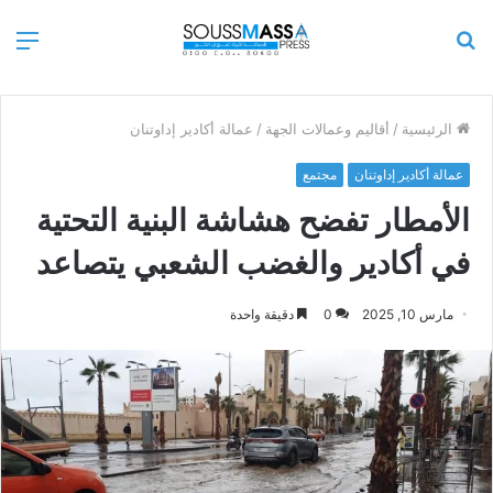
بحث
الق
عن
الرئيسية
/
أقاليم وعمالات الجهة
/
عمالة أكادير إداوتنان
عمالة أكادير إداوتنان
مجتمع
الأمطار تفضح هشاشة البنية التحتية
في أكادير والغضب الشعبي يتصاعد
مارس 10, 2025
0
دقيقة واحدة