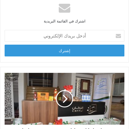
ع
ا
ل
اشترك في القائمة البريدية
و
ي
أ
ب
د
خ
ل
ب
ر
ي
د
ك
ا
ل
إ
ل
ك
ت
ر