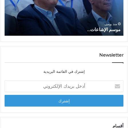
ل
ل
إ
ا
ا
ش
ل
و
ا
ا
منذ يومين
موسم الإشاعات…
ا
ع
ق
ا
ت
ت
ص
…
ا
د
Newsletter
ي
ا
إشترك في القائمة البريدية
ل
ش
أ
ا
د
ب
خ
ل
ل
ح
ب
س
ر
ن
ي
ا
د
أقسام
ل