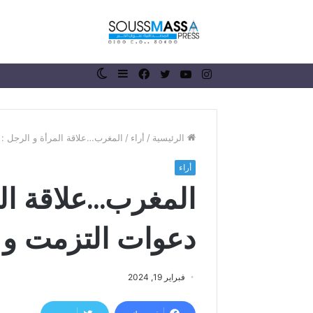
انستقرام
يوتيوب
تويتر
فيسبوك
إضافة
الوضع
عمود
المظلم
جانبي
الرئيسية
/
أراء
/
المغرب…علاقة المرأة و الرجل : ب
أراء
ر
المغرب…علاقة الم
ئ
ي
س
دعوات التزمت و ال
ج
م
منذ أسبوع واحد
ا
رئيس جماعة 
فبراير 19, 2024
ع
الملك محمد 
ة
ذكرى عيد ال
ر