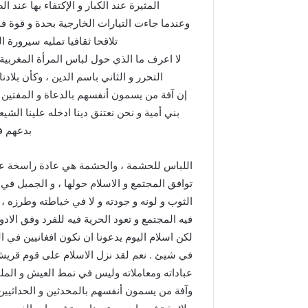
د
المثيرة عند الكبار و الإكتفاء بها عند 
ا
وعندما جاءت التيارات الخارجية بحدة و قوة فاقت
ل
تلاقحا ثقافيا تمليه سيرورة 
ع
لا اعرف ما الذي حول لباس المرأة المغربية 
ر
ش
التحرر و الثاني باسم الدين ، وكأن بلادنا
ا
إن آفة من يسمون أنفسهم بالدعاة و المفتين 
ل
بني أمية و نحن نعتنق دينا ادخله علينا الشيع
م
بدعهم في
ج
ي
د
اللباس للحشمة ، والحشمة هي عادة راسخة عندنا
توافق المجتمع و الاسلام حولها ، و الجميل في
الثوب و لونه و جودته و لا في خياطته وطرزه ، 
فيه المجتمع و تعود الحرية فيه للفرد وفق الادو
لكن اسلام اليوم يدعونا ان نكون افغانيين في
في شيئ . نعم لقد نزل الاسلام على قوم قريش ب
عباداته ومعاملاته وليس في نمط العيش و المل
وآفة من يسمون أنفسهم بالمحدثين و الحداثيين