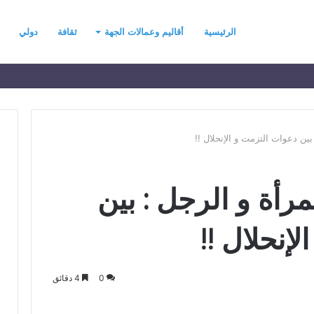
الرئيسية
أقاليم وعمالات الجهة
ثقافة
دولي
ين دعوات التزمت و الإنحلال !!
ح
رأة و الرجل : بين
ي
ن
ي
إنحلال !!
ت
ح
د
رسموكة يهنئ جلالة
منذ يوم واحد
0
4 دقائق
ث
السادس بمناسبة
حين يتحدث التطرف… يجب أن
ا
عرش المجيد
تتحدث الحكمة
ل