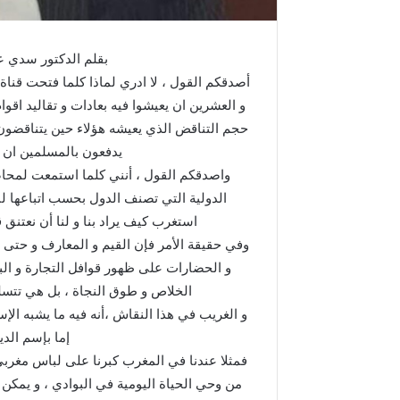
م
د
ا
بقلم الدكتور سدي علي 
ل
أصدقكم القول ، لا ادري لماذا كلما فتحت قناة م
س
ا
و العشرين ان يعيشوا فيه بعادات و تقاليد اقو
د
حجم التناقض الذي يعيشه هؤلاء حين يتناقضون 
س
يدفعون بالمسلمين ان ي
ب
واصدقكم القول ، أنني كلما استمعت لمحاض
م
الدولية التي تصنف الدول بحسب اتباعها لن
ن
ا
استغرب كيف يراد بنا و لنا أن نعتنق ق
س
وفي حقيقة الأمر فإن القيم و المعارف و حتى 
ب
و الحضارات على ظهور قوافل التجارة و الب
ة
الخلاص و طوق النجاة ، بل هي تتسلل
ذ
ك
و الغريب في هذا النقاش ،أنه فيه ما يشبه الإ
ر
إما بإسم الدي
ى
فمثلا عندنا في المغرب كبرنا على لباس مغربي 
ع
من وحي الحياة اليومية في البوادي ، و يمكن
ي