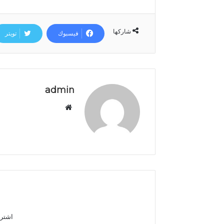
شاركها
فيسبوك
تويتر
admin
م
و
ق
ع
ا
ل
و
ي
ب
اشترك