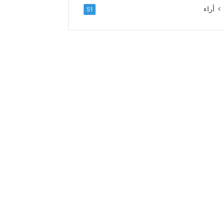
ل
أراء
51
ا
ء
و
ا
ل
إ
خ
ل
ا
ص
إ
ل
ى
ا
ل
س
د
ة
ا
ل
ع