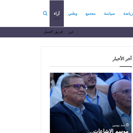
بحث
رياضة
سياسة
مجتمع
وطني
أراء
عن
فريق العمل
عن
أخر الأخبار
م
ا
و
ل
س
ف
م
ا
منذ 6 أيام
ا
ع
الفاعل الاقتصادي ال
ل
ل
الباز يرفع أسمى آيات ا
إ
ا
والولاء والإخلاص إلى ا
ش
ل
بالله بمناسبة الذكرى ا
منذ يومين
ا
ا
موسم الإشاعات…
والعشرين لعيد العرش 
ع
ق