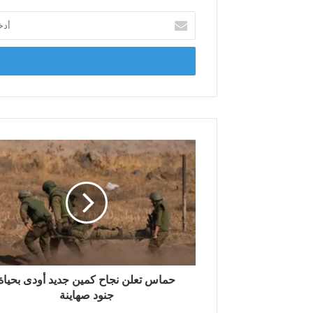
أ
د
خ
ل
ب
ر
ي
د
ك
ا
ل
إ
ل
ك
ت
ر
و
ن
حماس تعلن نجاح كمين جديد أودى بحياة
ي
جنود صهاينة