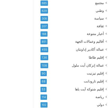
إ
ف
مجتمع
685
ل
ع
ك
وطني
629
أ
ت
س
سياسة
308
ر
م
و
ثقافة
207
ى
ن
آ
أخبار متنوعة
188
ي
ي
أقاليم وعمالات الجهة
851
ا
ت
عمالة أكادير إداوتنان
455
ا
إقليم طاطا
136
ل
ت
عمالة إنزكان أيت ملول
108
ه
إقليم تيزنيت
ا
90
ن
إقليم تارودانت
68
ي
و
إقليم شتوكة آيت باها
53
ا
رياضة
114
ل
و
دولي
102