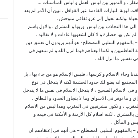
الصغار ، و التمييز بين لباس العمل و لباس المناسبات …
 ليونة التيارات القادمة عبر القوافل ، تبين أن الأمر لم يعد
الحياة ،ولكنه تحول إلى غزو ثقافي متوحش .
الى هذا التجاذب بين لباس اوروبا و المشرق ، والاول باسم
 لم تكن بها حضارة و لا كان لشعوبها عادات و لا تقاليد .
– بالمفهوم السلبي المصطلح- هو أنهم يريدون ان نعتنق دين
ة الفاطميين و لكننا اتبعناهم فيما انزل الله و لم نتبعهم في
 تفسير ما انزل الله .
 وجاء الاسلام و كرسها ، فليس الإسلام هو من جاء بها ، بل
 المجتمع انه يضع لك حدود الحشمة لكنه لا يتدخل في نوع
و في الاسلام الصحيح ، لا يتدخل الاسلام في نفس ما لا يتدخل
اق و ما توفر في الاسواق وما لا يتجاوز الحدود و النطاق .
 المغرب ،او نكون مشرقيين في المغرب وهذا ليس من الاسلام
المشرق ، لكنه اسلام كل الأزمنة و الأمكنة في قيمه و
بس و المأكل .
 – بالمفهوم السلبي المصطلح – هي أنهم في إعتقادهم ان