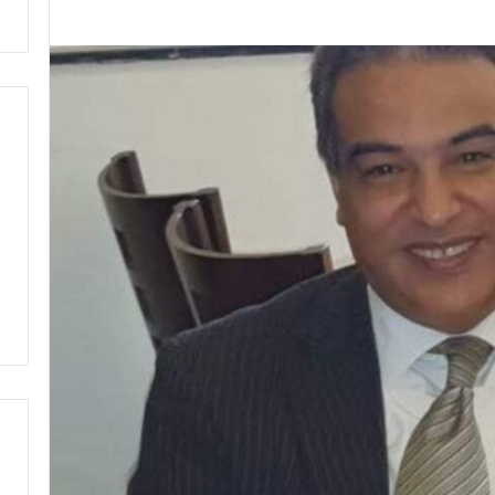
ت
ط
ر
ف
…
ي
ج
ب
أ
ن
ت
ت
ح
د
ث
ا
ل
ح
ك
م
ة