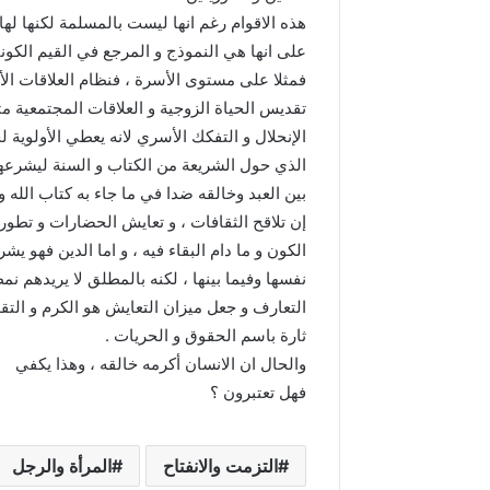
هذه الاقوام رغم انها ليست بالمسلمة لكنها لها عاد
على انها هي النموذج و المرجع في القيم الكونية
فمثلا على مستوى الأسرة ، فنظام العلاقات الأ
تقديس الحياة الزوجية و العلاقات المجتمعية 
الإنحلال و التفكك الأسري لانه يعطي الأولوية
الذي حول الشريعة من الكتاب و السنة ليشرعه
بين العبد وخالقه ضدا في ما جاء به كتاب الل
إن تلاقح الثقافات ، و تعايش الحضارات و تطو
الكون و ما دام البقاء فيه ، و اما الدين فهو ي
نفسها وفيما بينها ، لكنه بالمطلق لا يريدهم ن
التعارف و جعل ميزان التعايش هو الكرم و التق
ثارة باسم الحقوق و الحريات .
والحال ان الانسان أكرمه خالقه ، وهذا يكفي
فهل تعتبرون ؟
التزمت والانفتاح
المرأة والرجل