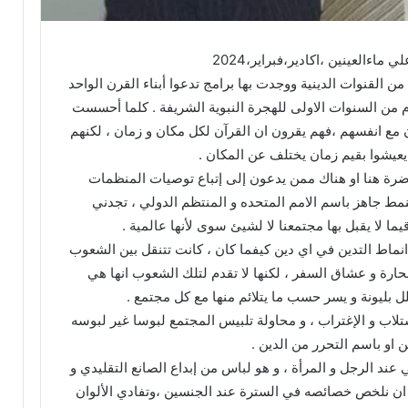
ماءالعينين ،اكادير،فبراير،2024
ن القنوات الدينية ووجدت بها برامج تدعوا أبناء القرن الواحد
ام من السنوات الاولى للهجرة النبوية الشريفة . كلما أحسست
مع انفسهم ،فهم يقرون ان القرآن لكل مكان و زمان ، لكنهم
عيشوا بقيم زمان يختلف عن المكان .
رة هنا او هناك ممن يدعون إلى إتباع توصيات المنظمات
مط جاهز باسم الامم المتحده و المنتظم الدولي ، تجدني
يما لا يقبل بها مجتمعنا لا لشيئ سوى لأنها عالمية .
انماط التدين في اي دين كيفما كان ، كانت تتنقل بين الشعوب
حارة و عشاق السفر ، لكنها لا تقدم لتلك الشعوب انها هي
 بليونة و يسر حسب ما يتلائم منها مع كل مجتمع .
ستلاب و الإغتراب ، و محاولة تلبيس المجتمع لبوسا غير لبوسه
ن او باسم التحرر من الدين .
عند الرجل و المرأة ، و هو لباس من إبداع الصانع التقليدي و
 ان نلخص خصائصه في السترة عند الجنسين ،وتفادي الألوان