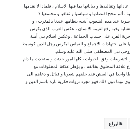
اتها وتقاليدها و دياناتها بما فيها الاسلام ، فلماذا لا نقدمها
 . ألم تنجح اقتصاديا و سياسيا و ثقافيا و مجتمعيا ؟
سرية عند هذه الشعوب أشبه بنظامها عندنا بالمغرب ، و
متشابه وفيه رفع لقيمة الانسان ، عكس الغرب الذي يكرس
 لحرية الفرد على حساب الجماعة ، وعكس اسلام بني أمية
ا على اجتهادات الاجماع و القياس ليكرس رجل الدين كوسيط
ه ووحي نبي المصطفى صلى الله عليه وسلم.
ر التشريعات وفق الحيوات ، كلها امور حدتث و ستحدث ما دام
شرع علاقة المخلوق بخالقه ، و يؤطر علاقة المخلوقات مع
مطا واحدا في العيش فقد خلقهم شعوبا و قبائل و دعاهم الى
وى ،وما دون ذلك فهو مجرد نزوات فكرية ثارة باسم الدين و
اليراع