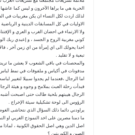
ملائمة تشريعات مجتمعنا مع تشريعات الغرب ست
الحرية هي ما يراها الآخرون و ليس كما عاشها اس
لذلك اردت لكل النساء ان يكن مغربيات في السل
الاوليات في كل المسابقات الدينية و الرياضية و
ولا الارتماء في احضان الغرب و العري و الإفتتان
كوني مغربية الروح و الجسد ، و إعبدي ربك الو
احدا يحولك الى اي إمرأة من اي زمن آخر ، فا
تبعية و لا تقليد .
والمحصنات في باقي الشعوب لا يعشن ما تريدنا 
مدفونات في أكياس و ملفوفات في نمط لباس 
اما الرجال ،فعندما لم يجدوا سبيلا لتغيير لبا
فبدأت رحلة العبث بملامح و وجوه و هيئة الرجال
الرجال هيبتهم بلحية طالت حتى اصبحت أشبه 
الرؤوس الى لوحة تشكيلية سيئة الإخراج .
يراودني دائما ذلك السؤال الذي نتحاشى الغو
ما دمنا مصرين على اخد النموذج الغربي او الن
اصل الدين وهي اصل الحقوق الكونية ، لماذا مثل
الصين و الكوريتين ؟