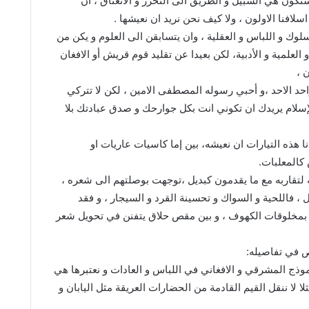
كون هي السبيل و الطريق الى التحرر و الانعتاق ، ان
لافنا الاولون ، ولا كيف نحن نريد ان نعيشها .
وك و اللباس و العقلية ، وان يتسابقن الى العلوم و يكن من
 العلمية و الأدبية، لكن بعيدا عن تقليد قوم قريش أو الافغان
 ،
احد الاحد ،و أحبي رسوله المصطفى الامين ، لكن لا تتركي
لإسلام يريدك ان تكوني انت بكل جوارحك و صدق عبادتك بلا
هذه التيارات ان نعيشه، بين إما كاسيات عاريات او
كالمعلبات.
سه لتقاربه مع ما يقدمون كبديل ،توجهت بوصلتهم الى شعره ،
 ، فاللحية و السواك و تحسينة القرد و السيجار ، و فقد
بمخلوقات الكهوف ، و بين مقص حلاق يتفنن في تحويل شعر
ص في تفاصيله:
موذج المشرقي و الافغاني في اللباس و العادات و نعتبرها هي
ا لا ننقل القيم القادمة من الحضارات العريقة مثل اليابان و