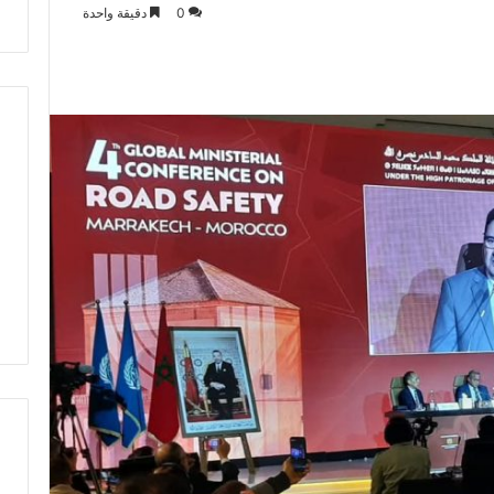
0
دقيقة واحدة
ت
ط
ر
ف
…
ي
ج
ب
أ
ن
ت
ت
ح
د
ث
ا
ل
ح
ك
م
ة