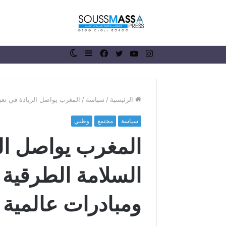
انستقرام
يوتيوب
تويتر
فيسبوك
إضافة
الوضع
عمود
المظلم
جانبي
الرئيسية
/
سياسة
/
المغرب يواصل الريادة في تعز
سياسة
مجتمع
وطني
ر
المغرب يواصل الر
ئ
ي
س
السلامة الطرقية 
ج
م
منذ أسبوعين
ا
ومبادرات عالمية
رئيس جماعة 
ع
الملك محمد 
ة
ذكرى عيد ال
ر