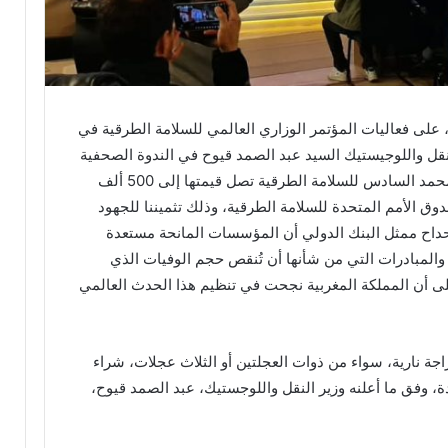
لخميس 20 فبراير الجاري، على فعاليات المؤتمر الوزاري العالمي للسلامة الطرقية في
لنقل واللوجيستيك السيد عبد الصمد قيوح في الندوة الصحفية
التي اختتم بها المؤتمر، أن قيمة جائزة الملك محمد السادس للسلامة الطرقية تصل قيمتها إلى 500 ألف
وق الأمم المتحدة للسلامة الطرقية، وذلك تثميننا للجهود
حداح ممثل البنك الدولي أن المؤسسات المانحة مستعدة
والمبادرات التي من شأنها أن تُنقص حجم الوفيات الذي
 أن المملكة المغربية نجحت في تنظيم هذا الحدث العالمي
جة نارية، سواء من ذوات العجلتين أو الثلاث عجلات، شراء
ة، وفق ما أعلنه وزير النقل واللوجستيك، عبد الصمد قيوح،