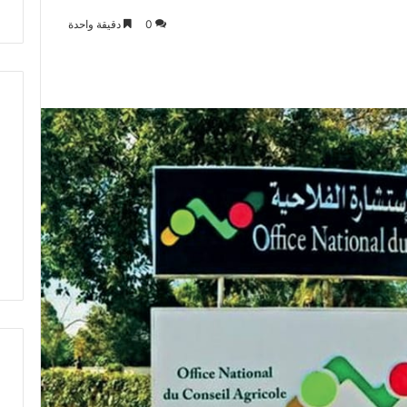
ت
0
دقيقة واحدة
ط
ر
ف
…
ي
ج
ب
أ
ن
ت
ت
ح
د
ث
ا
ل
ح
ك
م
ة