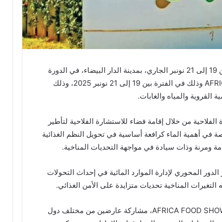
يشارك المكتب الوطني للاستشارة الفلاحية من 19 إلى 21 نونبر الجاري، بمدينة الدار البيضاء، في الدورة
الثالثة من المعرض الدولي AFRICA FOOD SHOW وذلك في الفترة بين 19 إلى 21 نونبر 2025، وذلك
ة القروية والمياه والغابات.
فلاحية من خلال إقامة فضاء للاستشارة الفلاحية لتأطير
 في أهمية الماء كرافعة أساسية في تحويل النظم الغذائية
امة ومرنة وذات سيادة في مواجهة التحديات المناخية.
الدور المحوري لإدارة الموارد المائية في إحداث التحولات
 التغيرات المناخية تحديات متزايدة على الأمن الغذائي.
وستشهد النسخة الثالثة من المعرض الدولي AFRICA FOOD SHOW، مشاركة عارضين من مختلف دول