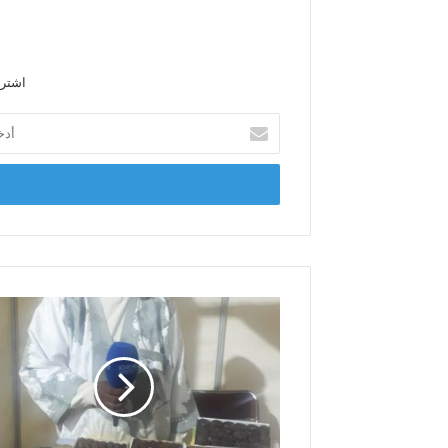
و
ي
ب
اشترك
أ
د
خ
ل
ب
ر
ي
د
ك
ا
ل
إ
ل
ك
ت
ر