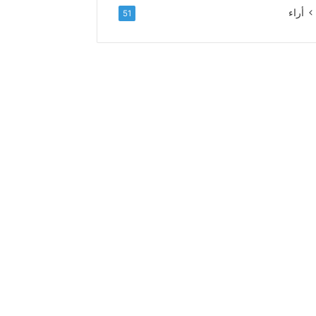
ل
أراء
51
ا
ء
و
ا
ل
إ
خ
ل
ا
ص
إ
ل
ى
ا
ل
س
د
ة
ا
ل
ع