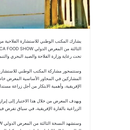
م
د
ا
ل
س
ا
د
س
ب
تحت رعاية وزارة الفلاحة والصيد البحري والتنمي
م
ن
ا
وستتمحور مشاركة المكتب الوطني للاستشارة ال
س
المشاركين في المحاور الأساسية المعرض خاصة
ب
الإفريقية، وأهمية الابتكار من أجل زراعة مستد
ة
ذ
ويهدف المعرض من خلال هذا الاختيار إلى إبراز 
ك
ر
الزراعية بالقارة الإفريقية، في سياق تفرض فيه
ى
ع
ي