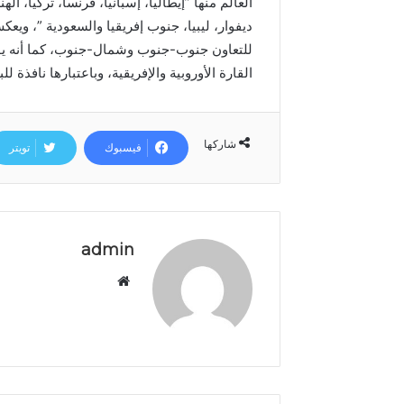
العالم منها ”إيطاليا، إسبانيا، فرنسا، تركيا، ا
د
ا
ديفوار، ليبيا، جنوب إفريقيا والسعودية ”، ويع
ل
للتعاون جنوب-جنوب وشمال-جنوب، كما أنه يؤك
ع
القارة الأوروبية والإفريقية، وباعتبارها نافذة ل
ر
ش
ا
ل
شاركها
فيسبوك
تويتر
م
ج
ي
د
admin
م
و
ق
ع
ا
ل