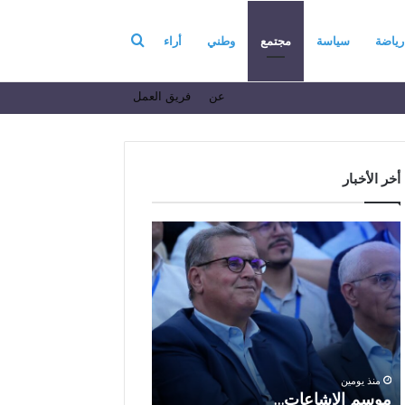
بحث
رياضة
سياسة
مجتمع
وطني
أراء
عن
فريق العمل
عن
أخر الأخبار
م
ا
و
ل
س
ف
م
ا
منذ 6 أيام
ا
ع
الفاعل الاقتصادي ال
ل
ل
الباز يرفع أسمى آيات ا
إ
ا
والولاء والإخلاص إلى ا
ش
ل
بالله بمناسبة الذكرى ا
منذ يومين
ا
ا
موسم الإشاعات…
والعشرين لعيد العرش 
ع
ق